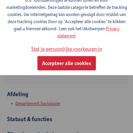
b.v. YouTubefilmpjes te kunnen tonen en voor
marketingdoeleinden. Deze laatste categorie betreffen de tracking
Contact
cookies. Uw internetgedrag kan worden gevolgd door middel van
deze tracking cookies Door op 'Accepteer alle cookies' te klikken
Stadscampus
gaat u hiermee akkoord. Lees ook het UAntwerpen
Privacy
statement
Toon e-mailadres
Tel.
+3232655556
Stel je persoonlijke voorkeuren in
Sint-Jacobstraat 2
Accepteer alle cookies
2000 Antwerpen, BEL
Afdeling
Departement Sociologie
Statuut & functies