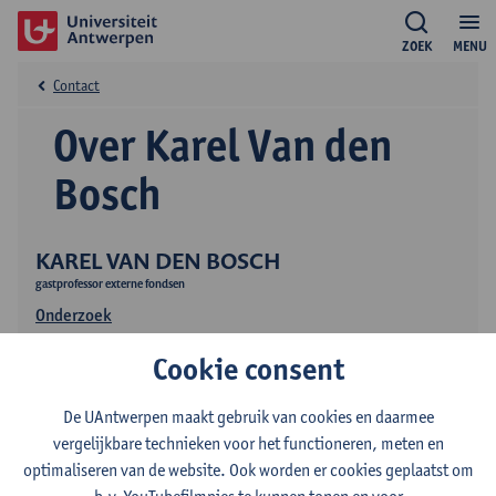
ZOEK
MENU
Contact
Over Karel Van den
Bosch
KAREL VAN DEN BOSCH
gastprofessor externe fondsen
Onderzoek
Publicaties
Cookie consent
De UAntwerpen maakt gebruik van cookies en daarmee
vergelijkbare technieken voor het functioneren, meten en
optimaliseren van de website. Ook worden er cookies geplaatst om