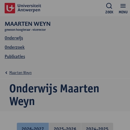
ZOEK
MENU
MAARTEN WEYN
gewoon hoogleraar - vicerector
Onderwijs
Onderzoek
Publicaties
Maarten Weyn
Onderwijs Maarten
Weyn
2026-2027
2025-2026
2024-2025