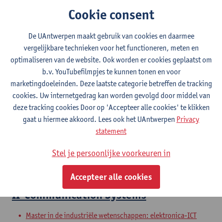
Schakelprogramma industriële wetenschappen: elektronica-
Cookie consent
ICT
Exchange Faculty TI
De UAntwerpen maakt gebruik van cookies en daarmee
vergelijkbare technieken voor het functioneren, meten en
6-Telecommunication 3
optimaliseren van de website. Ook worden er cookies geplaatst om
b.v. YouTubefilmpjes te kunnen tonen en voor
Bachelor in de industriële wetenschappen: elektronica-ICT
marketingdoeleinden. Deze laatste categorie betreffen de tracking
Exchange Faculty TI
cookies. Uw internetgedrag kan worden gevolgd door middel van
Schakelprogramma industriële wetenschappen: elektronica-
deze tracking cookies Door op 'Accepteer alle cookies' te klikken
ICT
gaat u hiermee akkoord. Lees ook het UAntwerpen
Privacy
statement
II-Masterproef Elektronica-ICT met
inbegrip van stage
Stel je persoonlijke voorkeuren in
Master in de industriële wetenschappen: elektronica-ICT
Accepteer alle cookies
II-Communication Systems
Master in de industriële wetenschappen: elektronica-ICT