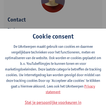
Contact
Stadscampus
Cookie consent
Toon e-mailadres
Tel.
+3232659558
De UAntwerpen maakt gebruik van cookies en daarmee
vergelijkbare technieken voor het functioneren, meten en
Rodestraat 14
optimaliseren van de website. Ook worden er cookies geplaatst om
2000 Antwerpen, BEL
b.v. YouTubefilmpjes te kunnen tonen en voor
marketingdoeleinden. Deze laatste categorie betreffen de tracking
cookies. Uw internetgedrag kan worden gevolgd door middel van
deze tracking cookies Door op 'Accepteer alle cookies' te klikken
Afdeling
gaat u hiermee akkoord. Lees ook het UAntwerpen
Privacy
Departement Wijsbegeerte
statement
Statuut & functies
Stel je persoonlijke voorkeuren in