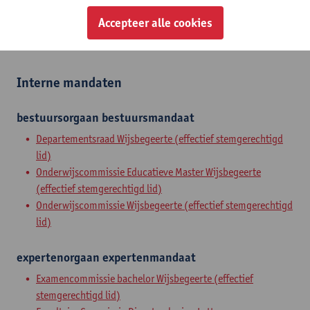
Accepteer alle cookies
Assisterend academisch pers.
doctor assistent
Interne mandaten
bestuursorgaan
bestuursmandaat
Departementsraad Wijsbegeerte (effectief stemgerechtigd
lid)
Onderwijscommissie Educatieve Master Wijsbegeerte
(effectief stemgerechtigd lid)
Onderwijscommissie Wijsbegeerte (effectief stemgerechtigd
lid)
expertenorgaan
expertenmandaat
Examencommissie bachelor Wijsbegeerte (effectief
stemgerechtigd lid)