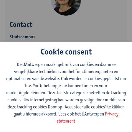
Contact
Stadscampus
Toon e-mailadres
Cookie consent
Tel.
+3232655835
De UAntwerpen maakt gebruik van cookies en daarmee
Venusstraat 23
vergelijkbare technieken voor het functioneren, meten en
2000 Antwerpen, BEL
optimaliseren van de website. Ook worden er cookies geplaatst om
b.v. YouTubefilmpjes te kunnen tonen en voor
marketingdoeleinden. Deze laatste categorie betreffen de tracking
cookies. Uw internetgedrag kan worden gevolgd door middel van
Afdeling
deze tracking cookies Door op 'Accepteer alle cookies' te klikken
Decanaat Rechten
gaat u hiermee akkoord. Lees ook het UAntwerpen
Privacy
statement
Statuut & functies