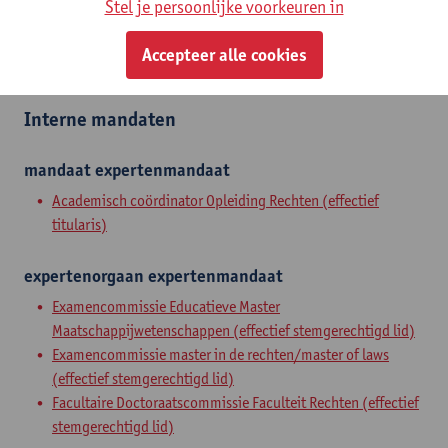
Stel je persoonlijke voorkeuren in
Zelfstandig academisch pers.
Accepteer alle cookies
hoofddocent
Interne mandaten
mandaat
expertenmandaat
Academisch coördinator Opleiding Rechten (effectief
titularis)
expertenorgaan
expertenmandaat
Examencommissie Educatieve Master
Maatschappijwetenschappen (effectief stemgerechtigd lid)
Examencommissie master in de rechten/master of laws
(effectief stemgerechtigd lid)
Facultaire Doctoraatscommissie Faculteit Rechten (effectief
stemgerechtigd lid)