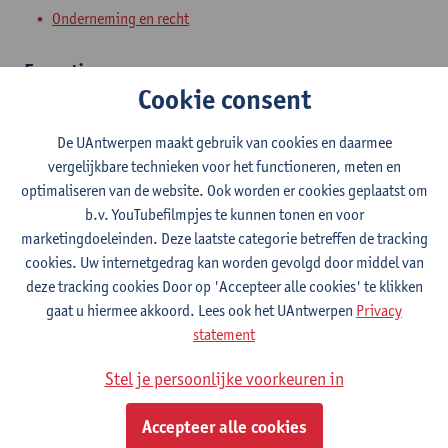
Onderneming en recht
Expertise
Cookie consent
Mijn onderzoek bestrijkt het ruime domein van het
(inter)nationaal insolventierecht en het zekerhedenrecht. Ik
De UAntwerpen maakt gebruik van cookies en daarmee
bestudeer zowel de positie van de schuldenaar als de
vergelijkbare technieken voor het functioneren, meten en
schuldeisers en dit op verschillende niveaus (opsporing,
optimaliseren van de website. Ook worden er cookies geplaatst om
zekerheidsrechten, insolventieprocedures). Een kernaspect van
b.v. YouTubefilmpjes te kunnen tonen en voor
mijn onderzoek is preventie van insolventie en redding van
marketingdoeleinden. Deze laatste categorie betreffen de tracking
ondernemingen in moeilijkheden zowel op nationaal, Europees
cookies. Uw internetgedrag kan worden gevolgd door middel van
en internationaal vlak. Momenteel houd ik me bezig met de
deze tracking cookies Door op 'Accepteer alle cookies' te klikken
interactie tussen insolventierecht en andere domeinen, zoals
gaat u hiermee akkoord. Lees ook het UAntwerpen
Privacy
ADR, mededingingsrecht, sustainable debt collection. Ik geef
statement
advies en werk actief mee aan de ontwikkeling en verbetering van
insolventiewetgeving (Ministerie van Justitie, België -
Stel je persoonlijke voorkeuren in
expertengroep insollventierecht Europese Commissie). Ik
verzorg tevens opleidingen en geef advies aan verschillende
Accepteer alle cookies
professionele organisaties, o.a. Post-academische opleiding