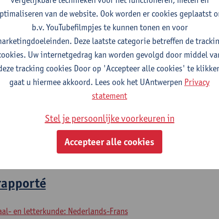
ptimaliseren van de website. Ook worden er cookies geplaatst 
b.v. YouTubefilmpjes te kunnen tonen en voor
2023-2024
2022-2023
2021-2022
arketingdoeleinden. Deze laatste categorie betreffen de tracki
cookies. Uw internetgedrag kan worden gevolgd door middel va
nel en français
deze tracking cookies Door op 'Accepteer alle cookies' te klikke
gaat u hiermee akkoord. Lees ook het UAntwerpen
Privacy
statement
aal- en letterkunde: Nederlands-Frans
aal- en letterkunde: Frans-Engels
Stel je persoonlijke voorkeuren in
aal- en letterkunde: Frans-Duits
aal- en letterkunde: Frans-Spaans
Accepteer alle cookies
aal- en letterkunde: Frans-TFL
rapporté
aal- en letterkunde: Nederlands-Frans