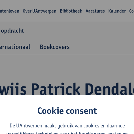
ntenleven
Over UAntwerpen
Bibliotheek
Vacatures
Kalender
Co
 opdracht
ernationaal
Boekcovers
wijs Patrick Dendal
Cookie consent
De UAntwerpen maakt gebruik van cookies en daarmee
vergelijkbare technieken voor het functioneren, meten en