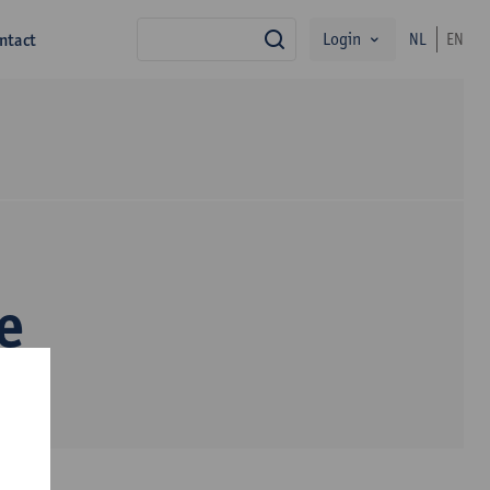
Login
ntact
NL
EN
zoek
e