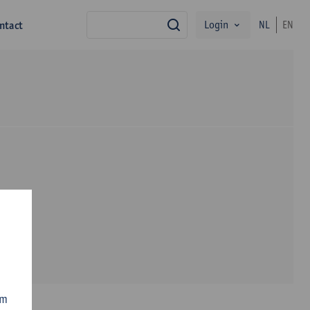
Login
ntact
NL
EN
zoek
om