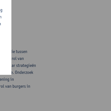
ng
n
n
nteractie tussen
itieke rol van
zoek naar strategieën
anisatie. Onderzoek
ening in
ol van burgers in