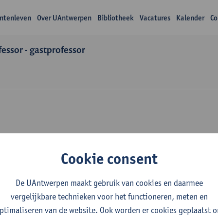
ntenleven
Over UAntwerpen
Bibliotheek
Vacatures
Kalender
Co
essor - gastprofessor
zoek Pieter Cools
Cookie consent
De UAntwerpen maakt gebruik van cookies en daarmee
vergelijkbare technieken voor het functioneren, meten en
ptimaliseren van de website. Ook worden er cookies geplaatst 