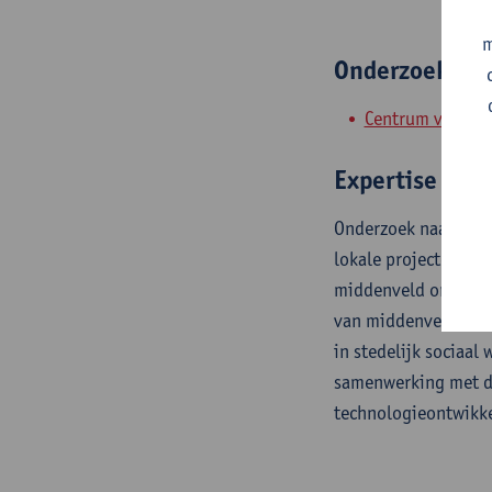
m
Onderzoeksgr
Centrum voor On
Expertise
Onderzoek naar socia
lokale projecten en
middenveld organisat
van middenveldorgani
in stedelijk sociaal
samenwerking met die
technologieontwikke