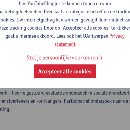
b.v. YouTubefilmpjes te kunnen tonen en voor
arketingdoeleinden. Deze laatste categorie betreffen de tracki
oep
cookies. Uw internetgedrag kan worden gevolgd door middel va
deze tracking cookies Door op 'Accepteer alle cookies' te klikke
derzoek naar Ecologische en Sociale verandering (CRESC)
gaat u hiermee akkoord. Lees ook het UAntwerpen
Privacy
statement
Stel je persoonlijke voorkeuren in
le innovatie in de strijd tegen armoede met aandacht voor de i
 processen van welvaartsstaathervorming. Onderzoek naar de pol
Accepteer alle cookies
ies in relatie tot het beleid en de bredere samenleving. Onder
saties in verband met etnisch-culturele diversiteit in hun org
 werk. Theorie gestuurd evaluatie onderzoek in sociale dienstverl
nstverleners en -ontvangers. Participatief onderzoek naar de r
ling.