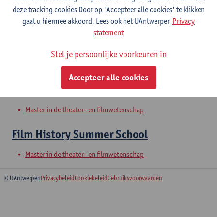
deze tracking cookies Door op 'Accepteer alle cookies' te klikken
gaat u hiermee akkoord. Lees ook het UAntwerpen
Privacy
Antwerp in a global context.
statement
Perspectives from the humanities
Stel je persoonlijke voorkeuren in
Uitwisselingsprogramma Faculteit Letteren en Wijsbegeerte
Accepteer alle cookies
Avant-garde en experimentele cinema
Master in de theater- en filmwetenschap
Film History Summer School
Master in de theater- en filmwetenschap
© UAntwerpen
Privacybeleid
Cookiebeleid
Gebruiksvoorwaarden