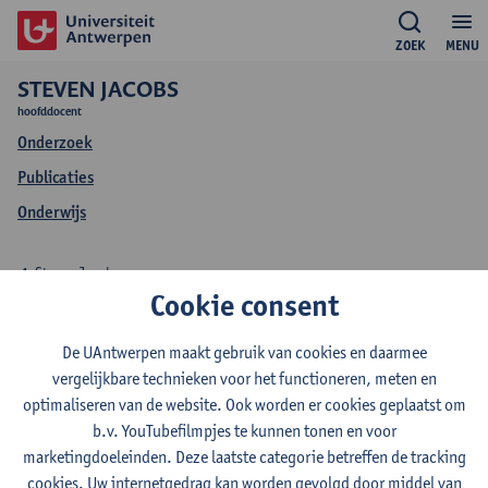
ZOEK
MENU
STEVEN JACOBS
hoofddocent
Onderzoek
Publicaties
Onderwijs
Steven Jacobs
Cookie consent
Onderwijs Steven
De UAntwerpen maakt gebruik van cookies en daarmee
Jacobs
vergelijkbare technieken voor het functioneren, meten en
optimaliseren van de website. Ook worden er cookies geplaatst om
b.v. YouTubefilmpjes te kunnen tonen en voor
marketingdoeleinden. Deze laatste categorie betreffen de tracking
cookies. Uw internetgedrag kan worden gevolgd door middel van
2026-2027
2025-2026
2024-2025