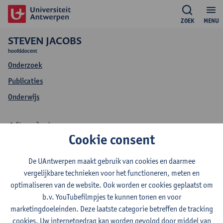
ZOEK
MENU
STEVEN JACOBS
hoofddocent
Onderzoek
Publicaties
Onderwijs
Steven Jacobs
Cookie consent
Onderwijs Steven
De UAntwerpen maakt gebruik van cookies en daarmee
Jacobs
vergelijkbare technieken voor het functioneren, meten en
optimaliseren van de website. Ook worden er cookies geplaatst om
b.v. YouTubefilmpjes te kunnen tonen en voor
marketingdoeleinden. Deze laatste categorie betreffen de tracking
cookies. Uw internetgedrag kan worden gevolgd door middel van
2026-2027
2025-2026
2024-2025