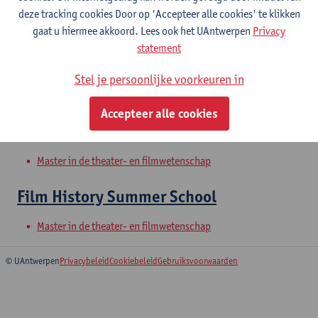
deze tracking cookies Door op 'Accepteer alle cookies' te klikken
gaat u hiermee akkoord. Lees ook het UAntwerpen
Privacy
Antwerp in a global context.
statement
Perspectives from the humanities
Stel je persoonlijke voorkeuren in
Uitwisselingsprogramma Faculteit Letteren en Wijsbegeerte
Accepteer alle cookies
Avant-garde en experimentele cinema
Master in de theater- en filmwetenschap
Film History Summer School
Master in de theater- en filmwetenschap
© UAntwerpen
Privacybeleid
Cookiebeleid
Gebruiksvoorwaarden