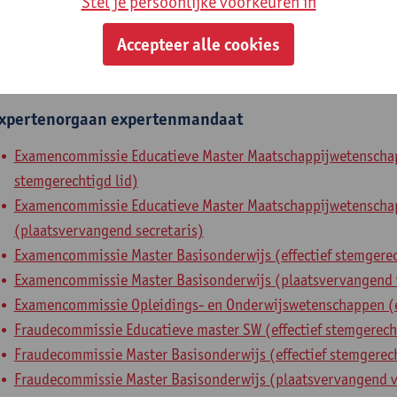
Stel je persoonlijke voorkeuren in
Onderwijscommissie Faculteit SW (plaatsvervangend stemger
Accepteer alle cookies
Opleidingscommissie Educatieve Master Maatschappijwetensch
Opleidingscommissie Opleidings- en Onderwijswetenschappen 
xpertenorgaan
expertenmandaat
Examencommissie Educatieve Master Maatschappijwetenschapp
stemgerechtigd lid)
Examencommissie Educatieve Master Maatschappijwetenscha
(plaatsvervangend secretaris)
Examencommissie Master Basisonderwijs (effectief stemgerec
Examencommissie Master Basisonderwijs (plaatsvervangend v
Examencommissie Opleidings- en Onderwijswetenschappen (ef
Fraudecommissie Educatieve master SW (effectief stemgerecht
Fraudecommissie Master Basisonderwijs (effectief stemgerech
Fraudecommissie Master Basisonderwijs (plaatsvervangend v