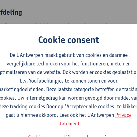
fdeling
Departement Opleidings- en Onderwijswetenschappen
Cookie consent
tatuut & functies
De UAntwerpen maakt gebruik van cookies en daarmee
elfstandig academisch pers.
vergelijkbare technieken voor het functioneren, meten en
ptimaliseren van de website. Ook worden er cookies geplaatst 
hoofddocent
b.v. YouTubefilmpjes te kunnen tonen en voor
nterne mandaten
arketingdoeleinden. Deze laatste categorie betreffen de tracki
cookies. Uw internetgedrag kan worden gevolgd door middel va
estuursorgaan
bestuursmandaat
deze tracking cookies Door op 'Accepteer alle cookies' te klikke
gaat u hiermee akkoord. Lees ook het UAntwerpen
Privacy
Departementsraad Opleidings- en Onderwijswetenschappen (e
statement
Faculteitsraad Faculteit SW (plaatsvervangend stemgerechtig
Faculteitsvergadering Faculteit SW (plaatsvervangend stemge