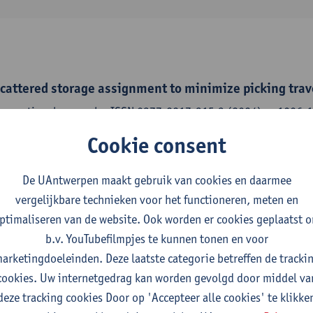
scattered storage assignment to minimize picking trav
 operational research - ISSN 0377-2217-315:3 (2024) p. 1006-
ez Albán,
Trijntje Cornelissens
,
Kenneth Sörensen
Cookie consent
De UAntwerpen maakt gebruik van cookies en daarmee
vergelijkbare technieken voor het functioneren, meten en
arehouse replenishment & order picking : inspired by 
ptimaliseren van de website. Ook worden er cookies geplaatst 
ng
b.v. YouTubefilmpjes te kunnen tonen en voor
 of Antwerp, Faculty of Business and Economics, 2023,172 p.
arketingdoeleinden. Deze laatste categorie betreffen de tracki
tje Cornelissens
,
Kenneth Sörensen
cookies. Uw internetgedrag kan worden gevolgd door middel va
deze tracking cookies Door op 'Accepteer alle cookies' te klikke