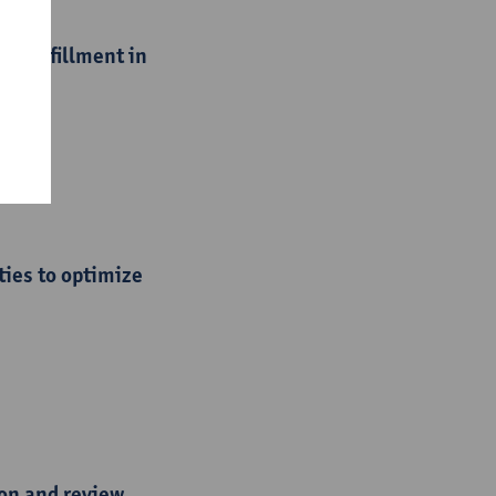
r fulfillment in
ies to optimize
ion and review