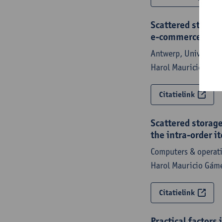
Scattered storage
e-commerce war
Antwerp, University 
Harol Mauricio Gám
Citatielink
Scattered storag
the intra-order i
Computers & operati
Harol Mauricio Gám
Citatielink
Practical factors 