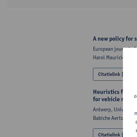
A new policy for 
European journal of
Harol Mauricio Gám
Citatielink
Heuristics for w
o
for vehicle routi
Antwerp, University
m
Babiche Aerts,
Trijn
Citatielink