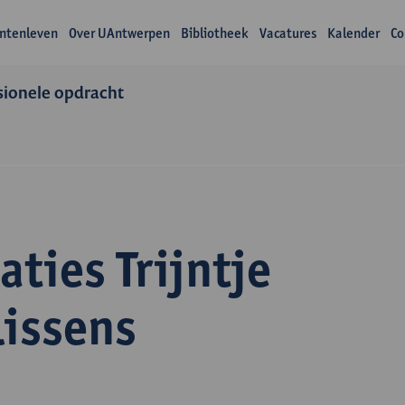
ntenleven
Over UAntwerpen
Bibliotheek
Vacatures
Kalender
Co
sionele opdracht
aties Trijntje
lissens