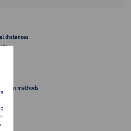
el distances
1020
solution methods
om
ng
n
n