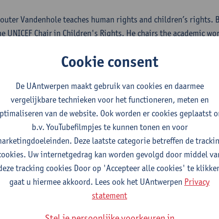
outer Vandenhole teaches human rights and children’s rights. 
he UNICEF Chair in Children's Rights. He chairs the academic wor
oundation for Poverty Alleviation, and is the chair of the non
Cookie consent
roederlijk Delen. Wouter Vandenhole is a human rights and law
nterests include children's rights, economic, social and cultural
De UAntwerpen maakt gebruik van cookies en daarmee
uman rights law and development. He is the lead convenor of 
vergelijkbare technieken voor het functioneren, meten en
ptimaliseren van de website. Ook worden er cookies geplaatst 
b.v. YouTubefilmpjes te kunnen tonen en voor
fdeling
arketingdoeleinden. Deze laatste categorie betreffen de tracki
cookies. Uw internetgedrag kan worden gevolgd door middel va
Faculteit Rechten - algemeen
deze tracking cookies Door op 'Accepteer alle cookies' te klikke
tatuut & functies
gaat u hiermee akkoord. Lees ook het UAntwerpen
Privacy
statement
elfstandig academisch pers.
Stel je persoonlijke voorkeuren in