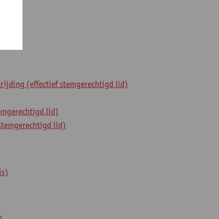
jding (effectief stemgerechtigd lid)
emgerechtigd lid)
stemgerechtigd lid)
is)
)