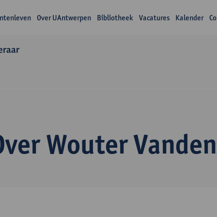
ntenleven
Over UAntwerpen
Bibliotheek
Vacatures
Kalender
Co
eraar
Over Wouter Vanden