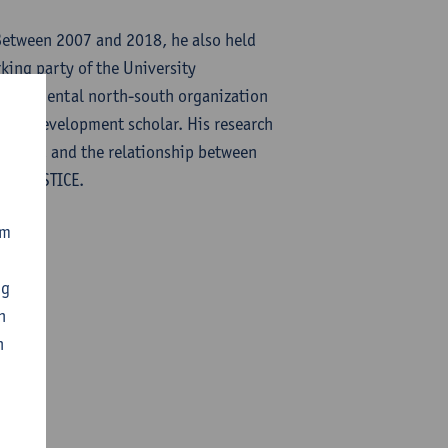
Between 2007 and 2018, he also held
king party of the University
-governmental north-south organization
-and-development scholar. His research
 rights, and the relationship between
SUSTJUSTICE.
om
ng
n
n