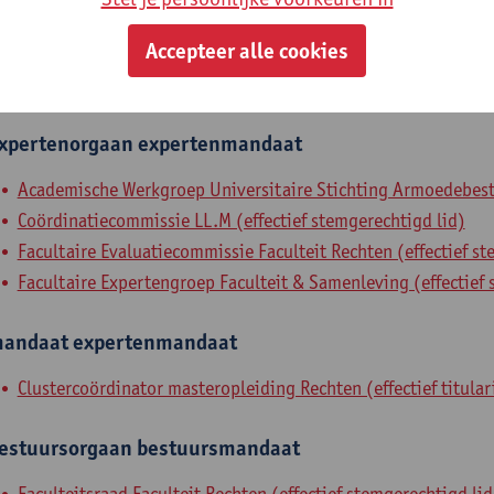
gewoon hoogleraar
Accepteer alle cookies
nterne mandaten
xpertenorgaan
expertenmandaat
Academische Werkgroep Universitaire Stichting Armoedebestri
Coördinatiecommissie LL.M (effectief stemgerechtigd lid)
Facultaire Evaluatiecommissie Faculteit Rechten (effectief st
Facultaire Expertengroep Faculteit & Samenleving (effectief 
andaat
expertenmandaat
Clustercoördinator masteropleiding Rechten (effectief titular
estuursorgaan
bestuursmandaat
Faculteitsraad Faculteit Rechten (effectief stemgerechtigd lid