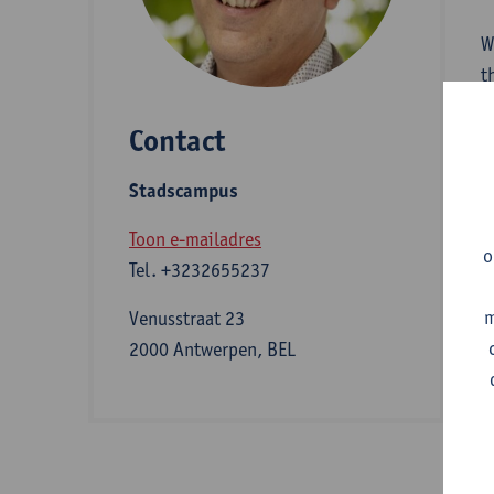
W
t
F
Contact
B
i
Stadscampus
h
Toon e-mailadres
o
Tel.
+3232655237
A
m
Venusstraat 23
2000 Antwerpen, BEL
S
Z