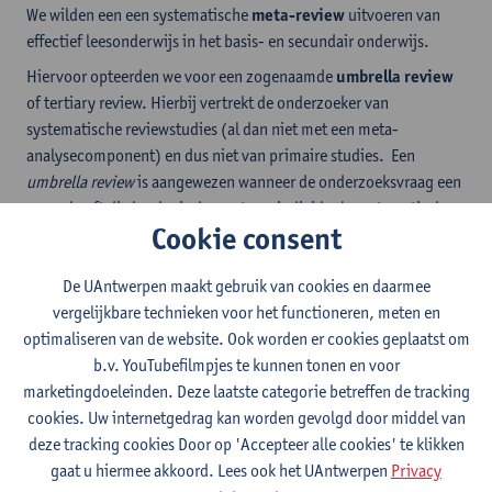
We wilden een een systematische
meta-review
uitvoeren van
effectief leesonderwijs in het basis- en secundair onderwijs.
Hiervoor opteerden we voor een zogenaamde
umbrella review
of tertiary review. Hierbij vertrekt de onderzoeker van
systematische reviewstudies (al dan niet met een meta-
analysecomponent) en dus niet van primaire studies. Een
umbrella review
is aangewezen wanneer de onderzoeksvraag een
scope heeft die breder is dan wat een individuele systematische
Cookie consent
review of meta-analyse kan beantwoorden alsook wanneer de tijd
en middelen om het onderzoek uit te voeren beperkt zijn. Zo’n
De UAntwerpen maakt gebruik van cookies en daarmee
umbrella review
bestaat uit drie fases:
vergelijkbare technieken voor het functioneren, meten en
de identificatie van potentieel relevante reviews,
optimaliseren van de website. Ook worden er cookies geplaatst om
de screening en selectie van relevante reviews, mede op
b.v. YouTubefilmpjes te kunnen tonen en voor
basis van een kritische beoordeling van de methodologische
marketingdoeleinden. Deze laatste categorie betreffen de tracking
kwaliteit van de geselecteerde reviewstudies,
cookies. Uw internetgedrag kan worden gevolgd door middel van
data-extractie en analyse van de resultaten.
deze tracking cookies Door op 'Accepteer alle cookies' te klikken
Het rapport behandelt
alle essentiële aspecten van leren
gaat u hiermee akkoord. Lees ook het UAntwerpen
Privacy
lezen
, in
alle niveaus van het leerplichtonderwijs
.