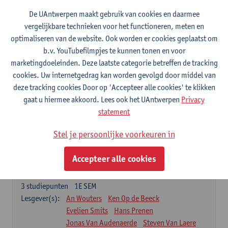
De UAntwerpen maakt gebruik van cookies en daarmee
Advanced Protein technology and proteome analysis
vergelijkbare technieken voor het functioneren, meten en
3
studiepunten
1E SEM
optimaliseren van de website. Ook worden er cookies geplaatst om
Lesgever(s):
Xaveer Van Ostade
Eva Geuens
- NNB
b.v. YouTubefilmpjes te kunnen tonen en voor
Integrated Molecular mechanisms of diseases practical
marketingdoeleinden. Deze laatste categorie betreffen de tracking
3
studiepunten
1E SEM
cookies. Uw internetgedrag kan worden gevolgd door middel van
Lesgever(s):
Emanuela Pasciuto
Eva Geuens
deze tracking cookies Door op 'Accepteer alle cookies' te klikken
Valeriya Malysheva
gaat u hiermee akkoord. Lees ook het UAntwerpen
Privacy
statement
Nucleaire biomedische beeldvorming, preklinische en
klinische studies met focus op oncologie
Stel je persoonlijke voorkeuren in
3
studiepunten
1E SEM
Lesgever(s):
Steven Staelens
Sigrid Stroobants
Accepteer alle cookies
Moleculaire oncologie
3
studiepunten
1E SEM
Lesgever(s):
An Wouters
Ken Op de Beeck
Evelien Smits
Hans Prenen
Jonas Van Audenaerde
Steven Van Laere