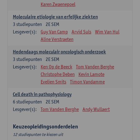
Karen Zwaenepoel
Moleculaire etiologie van erfelijke ziekten
3
studiepunten
2E SEM
Lesgever(s):
Guy Van Camp
Arvid Suls
Wim Van Hul
Aline Verstraeten
Hedendaags moleculair oncologisch onderzoek
3
studiepunten
2E SEM
Lesgever(s):
Ken Op de Beeck
Tom Vanden Berghe
Christophe Deben
Kevin Lamote
Evelien Smits
Timon Vandamme
Cell death in pathophysiology
6
studiepunten
2E SEM
Lesgever(s):
Tom Vanden Berghe
Andy Wullaert
Keuzeopleidingsonderdelen
12 studiepunten te kiezen uit