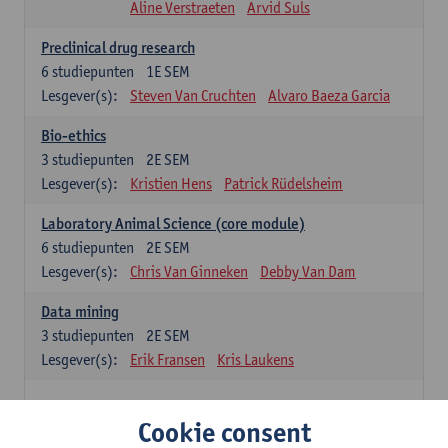
Aline Verstraeten
Arvid Suls
Preclinical drug research
6
studiepunten
1E SEM
Lesgever(s):
Steven Van Cruchten
Alvaro Baeza Garcia
Bio-ethics
3
studiepunten
2E SEM
Lesgever(s):
Kristien Hens
Patrick Rüdelsheim
Laboratory Animal Science (core module)
6
studiepunten
2E SEM
Lesgever(s):
Chris Van Ginneken
Debby Van Dam
Data mining
3
studiepunten
2E SEM
Lesgever(s):
Erik Fransen
Kris Laukens
Majorvakken
Cookie consent
24 studiepunten