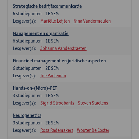
Strategische bedrijfscommunicatie
6
studiepunten
1E SEM
Lesgever(s):
Mariëlle Leijten
Nina Vandermeulen
Management en organisatie
6
studiepunten
1E SEM
Lesgever(s):
Johanna Vanderstraeten
Financieel management en juridische aspecten
6
studiepunten
2E SEM
Lesgever(s):
Ine Paeleman
Hands-on-(Micro)-PET
3
studiepunten
1E SEM
Lesgever(s):
Sigrid Stroobants
Steven Staelens
Neurogenetics
3
studiepunten
2E SEM
Lesgever(s):
Rosa Rademakers
Wouter De Coster