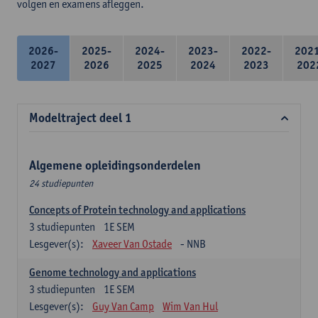
volgen en examens afleggen.
2026-
2025-
2024-
2023-
2022-
202
2027
2026
2025
2024
2023
202
Modeltraject deel 1
Algemene opleidingsonderdelen
24 studiepunten
Concepts of Protein technology and applications
3
studiepunten
1E SEM
Lesgever(s):
Xaveer Van Ostade
- NNB
Genome technology and applications
3
studiepunten
1E SEM
Lesgever(s):
Guy Van Camp
Wim Van Hul