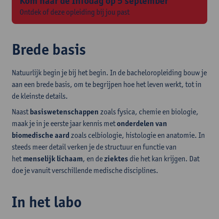
Kom naar de Infodag op 5 september
Ontdek of deze opleiding bij jou past
Brede basis
Natuurlijk begin je bij het begin. In de bacheloropleiding bouw je
aan een brede basis, om te begrijpen hoe het leven werkt, tot in
de kleinste details.
Naast
basiswetenschappen
zoals fysica, chemie en biologie,
maak je in je eerste jaar kennis met
onderdelen van
biomedische aard
zoals celbiologie, histologie en anatomie. In
steeds meer detail verken je de structuur en functie van
het
menselijk lichaam
, en de
ziektes
die het kan krijgen. Dat
doe je vanuit verschillende medische disciplines.
In het labo