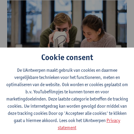
Cookie consent
De UAntwerpen maakt gebruik van cookies en daarmee
vergelijkbare technieken voor het functioneren, meten en
optimaliseren van de website. Ook worden er cookies geplaatst om
Ongeveer een derde van de lessen zijn
practica
.
b.v. YouTubefilmpjes te kunnen tonen en voor
Een groot deel daarvan zijn
labo-oefeningen
. Het zijn je
eerste
marketingdoeleinden. Deze laatste categorie betreffen de tracking
stappen in onderzoek
naar bijvoorbeeld microbiële infecties,
cookies. Uw internetgedrag kan worden gevolgd door middel van
genetische afwijkingen en de invloed van milieufactoren op de
deze tracking cookies Door op 'Accepteer alle cookies' te klikken
mens. Een team van wetenschappers, artsen, dierenartsen en
gaat u hiermee akkoord. Lees ook het UAntwerpen
Privacy
apothekers begeleidt je daarbij.
statement
Niet dat je later enkel labowerk zal doen, maar het is belangrijk