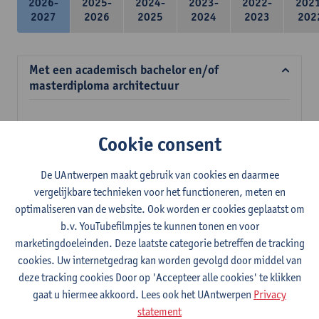
2026-
2025-
2024-
2023-
2022-
202
2027
2026
2025
2024
2023
202
Met een academisch bachelor en/of
masterdiploma architectuur
Verplichte opleidingsonderdelen
Cookie consent
39 studiepunten
De UAntwerpen maakt gebruik van cookies en daarmee
Meubelconstructie en ergonomie
vergelijkbare technieken voor het functioneren, meten en
3
studiepunten
2E SEM
optimaliseren van de website. Ook worden er cookies geplaatst om
Lesgever(s):
Inge Somers
Ann Coen
Stefan Dherdt
b.v. YouTubefilmpjes te kunnen tonen en voor
Jan Jacobs
marketingdoeleinden. Deze laatste categorie betreffen de tracking
Mens en ruimte
cookies. Uw internetgedrag kan worden gevolgd door middel van
3
studiepunten
2E SEM
deze tracking cookies Door op 'Accepteer alle cookies' te klikken
Lesgever(s):
Margo Annemans
Gustaaf Cornelis
gaat u hiermee akkoord. Lees ook het UAntwerpen
Privacy
statement