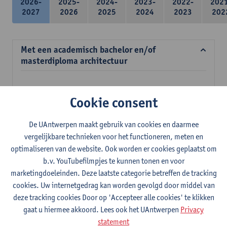
2026-
2025-
2024-
2023-
2022-
202
2027
2026
2025
2024
2023
202
Met een academisch bachelor en/of
masterdiploma architectuur
Verplichte opleidingsonderdelen
Cookie consent
39 studiepunten
De UAntwerpen maakt gebruik van cookies en daarmee
Meubelconstructie en ergonomie
vergelijkbare technieken voor het functioneren, meten en
3
studiepunten
2E SEM
optimaliseren van de website. Ook worden er cookies geplaatst om
Lesgever(s):
Inge Somers
Ann Coen
Stefan Dherdt
b.v. YouTubefilmpjes te kunnen tonen en voor
Jan Jacobs
marketingdoeleinden. Deze laatste categorie betreffen de tracking
Mens en ruimte
cookies. Uw internetgedrag kan worden gevolgd door middel van
3
studiepunten
2E SEM
deze tracking cookies Door op 'Accepteer alle cookies' te klikken
Lesgever(s):
Margo Annemans
Gustaaf Cornelis
gaat u hiermee akkoord. Lees ook het UAntwerpen
Privacy
statement