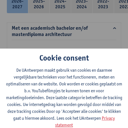
2026-
2025-
2024-
2023-
2022-
202
2027
2026
2025
2024
2023
202
Met een academisch bachelor en/of
masterdiploma architectuur
Verplichte opleidingsonderdelen
Cookie consent
39 studiepunten
De UAntwerpen maakt gebruik van cookies en daarmee
Meubelconstructie en ergonomie
vergelijkbare technieken voor het functioneren, meten en
3
studiepunten
2E SEM
optimaliseren van de website. Ook worden er cookies geplaatst om
Lesgever(s):
Inge Somers
Ann Coen
Stefan Dherdt
b.v. YouTubefilmpjes te kunnen tonen en voor
Jan Jacobs
marketingdoeleinden. Deze laatste categorie betreffen de tracking
Mens en ruimte
cookies. Uw internetgedrag kan worden gevolgd door middel van
3
studiepunten
2E SEM
deze tracking cookies Door op 'Accepteer alle cookies' te klikken
Lesgever(s):
Margo Annemans
Gustaaf Cornelis
gaat u hiermee akkoord. Lees ook het UAntwerpen
Privacy
statement