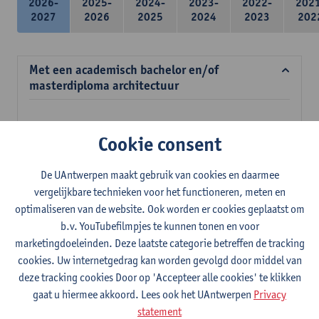
2026-
2025-
2024-
2023-
2022-
202
2027
2026
2025
2024
2023
202
Met een academisch bachelor en/of
masterdiploma architectuur
Verplichte opleidingsonderdelen
Cookie consent
39 studiepunten
De UAntwerpen maakt gebruik van cookies en daarmee
Meubelconstructie en ergonomie
vergelijkbare technieken voor het functioneren, meten en
3
studiepunten
2E SEM
optimaliseren van de website. Ook worden er cookies geplaatst om
Lesgever(s):
Inge Somers
Ann Coen
Stefan Dherdt
b.v. YouTubefilmpjes te kunnen tonen en voor
Jan Jacobs
marketingdoeleinden. Deze laatste categorie betreffen de tracking
Mens en ruimte
cookies. Uw internetgedrag kan worden gevolgd door middel van
3
studiepunten
2E SEM
deze tracking cookies Door op 'Accepteer alle cookies' te klikken
Lesgever(s):
Margo Annemans
Gustaaf Cornelis
gaat u hiermee akkoord. Lees ook het UAntwerpen
Privacy
statement