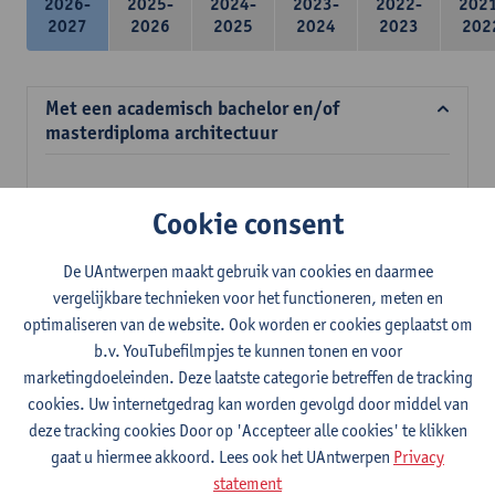
2026-
2025-
2024-
2023-
2022-
202
2027
2026
2025
2024
2023
202
Met een academisch bachelor en/of
masterdiploma architectuur
Verplichte opleidingsonderdelen
Cookie consent
39 studiepunten
De UAntwerpen maakt gebruik van cookies en daarmee
Meubelconstructie en ergonomie
vergelijkbare technieken voor het functioneren, meten en
3
studiepunten
2E SEM
optimaliseren van de website. Ook worden er cookies geplaatst om
Lesgever(s):
Inge Somers
Ann Coen
Stefan Dherdt
b.v. YouTubefilmpjes te kunnen tonen en voor
Jan Jacobs
marketingdoeleinden. Deze laatste categorie betreffen de tracking
Mens en ruimte
cookies. Uw internetgedrag kan worden gevolgd door middel van
3
studiepunten
2E SEM
deze tracking cookies Door op 'Accepteer alle cookies' te klikken
Lesgever(s):
Margo Annemans
Gustaaf Cornelis
gaat u hiermee akkoord. Lees ook het UAntwerpen
Privacy
statement