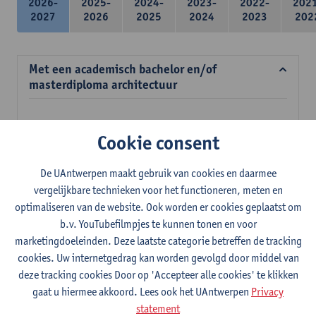
2026-
2025-
2024-
2023-
2022-
202
2027
2026
2025
2024
2023
202
Met een academisch bachelor en/of
masterdiploma architectuur
Verplichte opleidingsonderdelen
Cookie consent
39 studiepunten
De UAntwerpen maakt gebruik van cookies en daarmee
Meubelconstructie en ergonomie
vergelijkbare technieken voor het functioneren, meten en
3
studiepunten
2E SEM
optimaliseren van de website. Ook worden er cookies geplaatst om
Lesgever(s):
Inge Somers
Ann Coen
Stefan Dherdt
b.v. YouTubefilmpjes te kunnen tonen en voor
Jan Jacobs
marketingdoeleinden. Deze laatste categorie betreffen de tracking
Mens en ruimte
cookies. Uw internetgedrag kan worden gevolgd door middel van
3
studiepunten
2E SEM
deze tracking cookies Door op 'Accepteer alle cookies' te klikken
Lesgever(s):
Margo Annemans
Gustaaf Cornelis
gaat u hiermee akkoord. Lees ook het UAntwerpen
Privacy
statement