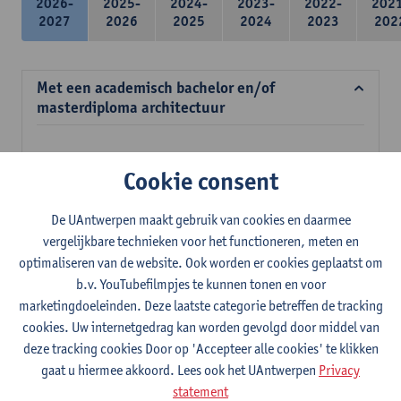
2026-
2025-
2024-
2023-
2022-
202
2027
2026
2025
2024
2023
202
Met een academisch bachelor en/of
masterdiploma architectuur
Verplichte opleidingsonderdelen
Cookie consent
39 studiepunten
De UAntwerpen maakt gebruik van cookies en daarmee
Meubelconstructie en ergonomie
vergelijkbare technieken voor het functioneren, meten en
3
studiepunten
2E SEM
optimaliseren van de website. Ook worden er cookies geplaatst om
Lesgever(s):
Inge Somers
Ann Coen
Stefan Dherdt
b.v. YouTubefilmpjes te kunnen tonen en voor
Jan Jacobs
marketingdoeleinden. Deze laatste categorie betreffen de tracking
Mens en ruimte
cookies. Uw internetgedrag kan worden gevolgd door middel van
3
studiepunten
2E SEM
deze tracking cookies Door op 'Accepteer alle cookies' te klikken
Lesgever(s):
Margo Annemans
Gustaaf Cornelis
gaat u hiermee akkoord. Lees ook het UAntwerpen
Privacy
statement