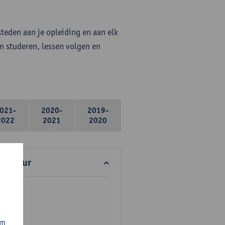
steden aan je opleiding en aan elk
n studeren, lessen volgen en
021-
2020-
2019-
2022
2021
2020
tectuur
om