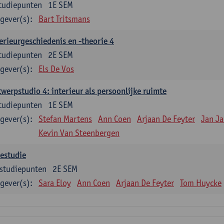
tudiepunten
1E SEM
gever(s):
Bart Tritsmans
erieurgeschiedenis en -theorie 4
tudiepunten
2E SEM
gever(s):
Els De Vos
werpstudio 4: interieur als persoonlijke ruimte
tudiepunten
1E SEM
gever(s):
Stefan Martens
Ann Coen
Arjaan De Feyter
Jan J
Kevin Van Steenbergen
estudie
studiepunten
2E SEM
gever(s):
Sara Eloy
Ann Coen
Arjaan De Feyter
Tom Huycke