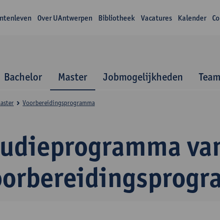
ntenleven
Over UAntwerpen
Bibliotheek
Vacatures
Kalender
Co
Bachelor
Master
Jobmogelijkheden
Tea
aster
Voorbereidingsprogramma
tudieprogramma van
oorbereidingsprog