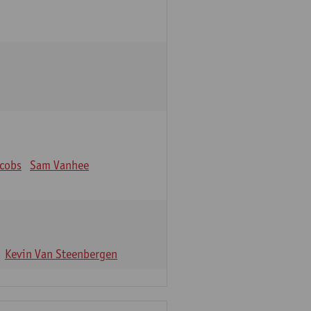
acobs
Sam Vanhee
Kevin Van Steenbergen