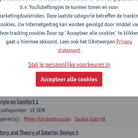
b.v. YouTubefilmpjes te kunnen tonen en voor
ubelconstructie en ergonomie
arketingdoeleinden. Deze laatste categorie betreffen de tracki
tudiepunten
2E SEM
cookies. Uw internetgedrag kan worden gevolgd door middel va
gever(s):
Inge Somers
Ann Coen
Stefan Dherdt
Jan Jacobs
deze tracking cookies Door op 'Accepteer alle cookies' te klikke
ns en ruimte
gaat u hiermee akkoord. Lees ook het UAntwerpen
Privacy
tudiepunten
2E SEM
statement
gever(s):
Margo Annemans
Gustaaf Cornelis
Stel je persoonlijke voorkeuren in
ptive, Flexible and Regenerative Construction
Accepteer alle cookies
tudiepunten
1E SEM
gever(s):
Mieke Vandenbroucke
rgie en Comfort 1
tudiepunten
1E SEM
gever(s):
Mieke Vandenbroucke
Saskia Gabriël
tory and Theory of Interior Design 5