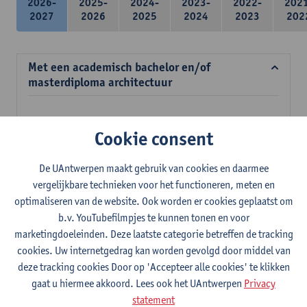
2026-
2025-
2024-
2023-
2022-
202
2027
2026
2025
2024
2023
202
Met een academisch bachelor en/of
masterdiploma architectuur
Verplichte opleidingsonderdelen
Cookie consent
39 studiepunten
De UAntwerpen maakt gebruik van cookies en daarmee
Meubelconstructie en ergonomie
vergelijkbare technieken voor het functioneren, meten en
3
studiepunten
2E SEM
optimaliseren van de website. Ook worden er cookies geplaatst om
Lesgever(s):
Inge Somers
Ann Coen
Stefan Dherdt
b.v. YouTubefilmpjes te kunnen tonen en voor
Jan Jacobs
marketingdoeleinden. Deze laatste categorie betreffen de tracking
Mens en ruimte
cookies. Uw internetgedrag kan worden gevolgd door middel van
3
studiepunten
2E SEM
deze tracking cookies Door op 'Accepteer alle cookies' te klikken
Lesgever(s):
Margo Annemans
Gustaaf Cornelis
gaat u hiermee akkoord. Lees ook het UAntwerpen
Privacy
statement