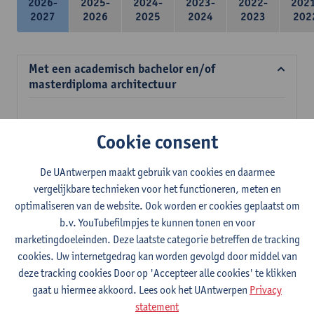
2026-
2025-
2024-
2023-
2022-
202
2027
2026
2025
2024
2023
202
Met een academisch bachelor en/of
masterdiploma architectuur
Verplichte opleidingsonderdelen
Cookie consent
39 studiepunten
De UAntwerpen maakt gebruik van cookies en daarmee
Meubelconstructie en ergonomie
vergelijkbare technieken voor het functioneren, meten en
3
studiepunten
2E SEM
optimaliseren van de website. Ook worden er cookies geplaatst om
Lesgever(s):
Inge Somers
Ann Coen
Stefan Dherdt
b.v. YouTubefilmpjes te kunnen tonen en voor
Jan Jacobs
marketingdoeleinden. Deze laatste categorie betreffen de tracking
Mens en ruimte
cookies. Uw internetgedrag kan worden gevolgd door middel van
3
studiepunten
2E SEM
deze tracking cookies Door op 'Accepteer alle cookies' te klikken
Lesgever(s):
Margo Annemans
Gustaaf Cornelis
gaat u hiermee akkoord. Lees ook het UAntwerpen
Privacy
statement