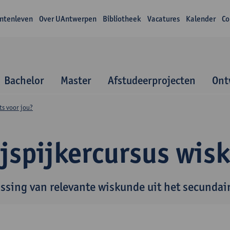
ntenleven
Over UAntwerpen
Bibliotheek
Vacatures
Kalender
Co
Bachelor
Master
Afstudeerprojecten
Ont
ts voor jou?
ijspijkercursus wis
issing van relevante wiskunde uit het secundai