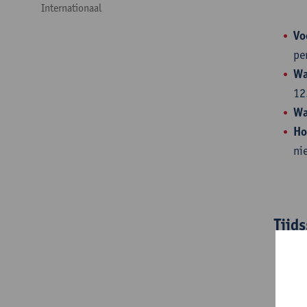
Internationaal
Vo
pe
Wa
12
Wa
H
ni
Tijd
ma
Vo
Na