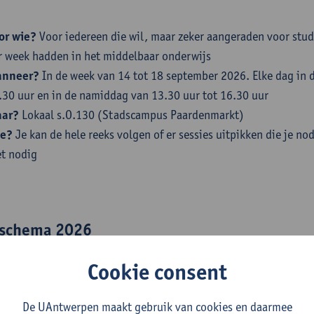
or wie?
Voor iedereen die wil, maar zeker aangeraden voor stud
r week hadden in het middelbaar onderwijs
nneer?
In de week van 14 tot 18 september 2026. Elke dag in 
.30 uur en in de namiddag van 13.30 uur tot 16.30 uur
ar?
Lokaal s.O.130 (Stadscampus Paardenmarkt)
oe?
Je kan de hele reeks volgen of er sessies uitpikken die je nod
et nodig
sschema 2026
andag 14 september:
Cookie consent
ormiddag: rekenregels en logaritmen
middag: meetkunde en verhoudingen
De UAntwerpen maakt gebruik van cookies en daarmee