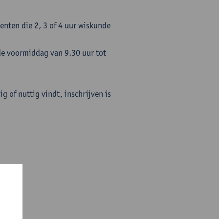
enten die 2, 3 of 4 uur wiskunde
de voormiddag van 9.30 uur tot
ig of nuttig vindt, inschrijven is