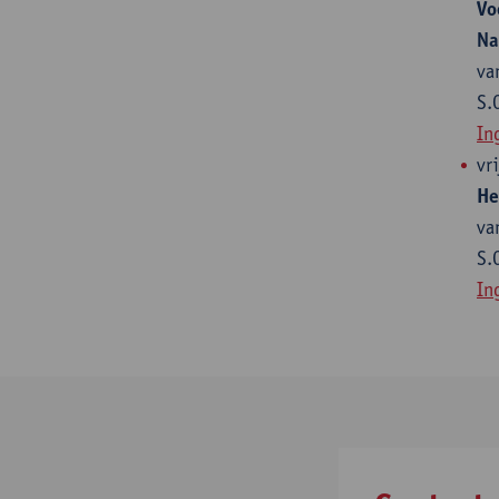
Vo
Na
va
S.
In
vr
He
va
S.
In