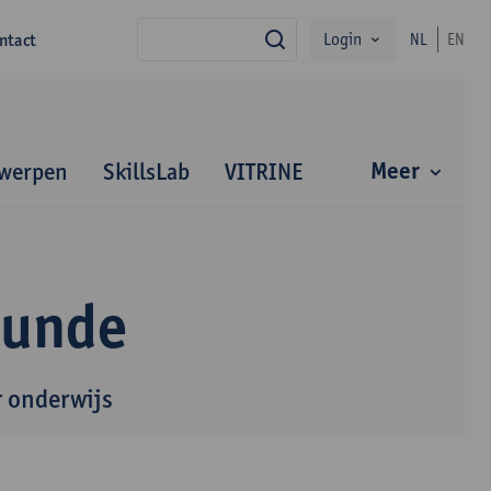
Login
ntact
NL
EN
zoek
Meer
werpen
SkillsLab
VITRINE
kunde
r onderwijs