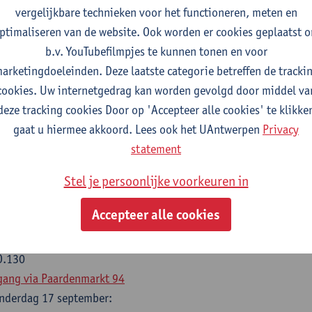
n 9.30 tot 16.30 uur
vergelijkbare technieken voor het functioneren, meten en
O.130
ptimaliseren van de website. Ook worden er cookies geplaatst 
gang via Paardenmarkt 94
b.v. YouTubefilmpjes te kunnen tonen en voor
nsdag 15 september:
arketingdoeleinden. Deze laatste categorie betreffen de tracki
ormiddag
: functieleer
cookies. Uw internetgedrag kan worden gevolgd door middel va
middag
: goniometrie
deze tracking cookies Door op 'Accepteer alle cookies' te klikke
n 9.30 tot 16.30 uur
gaat u hiermee akkoord. Lees ook het UAntwerpen
Privacy
O.130
statement
gang via Paardenmarkt 94
Stel je persoonlijke voorkeuren in
ensdag 16 september:
ormiddag
: afgeleiden
Accepteer alle cookies
middag
: vectorrekenen
n 9.30 tot 16.30 uur
O.130
gang via Paardenmarkt 94
nderdag 17 september: