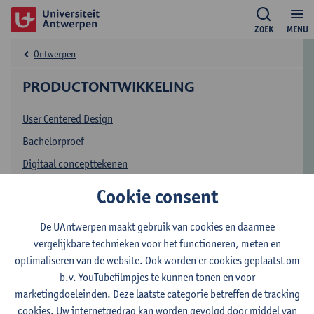
ZOEK
MENU
Ontwerpen
PRODUCTONTWIKKELING
User Centered Design
Bachelorproef
Digitaal concepttekenen
Inclusief ontwerpen
Cookie consent
De UAntwerpen maakt gebruik van cookies en daarmee
Bachelor 3: industrieel
vergelijkbare technieken voor het functioneren, meten en
optimaliseren van de website. Ook worden er cookies geplaatst om
ontwerpen
b.v. YouTubefilmpjes te kunnen tonen en voor
marketingdoeleinden. Deze laatste categorie betreffen de tracking
In bachelor 3 wordt het perspectief verruimd en de complexiteit
cookies. Uw internetgedrag kan worden gevolgd door middel van