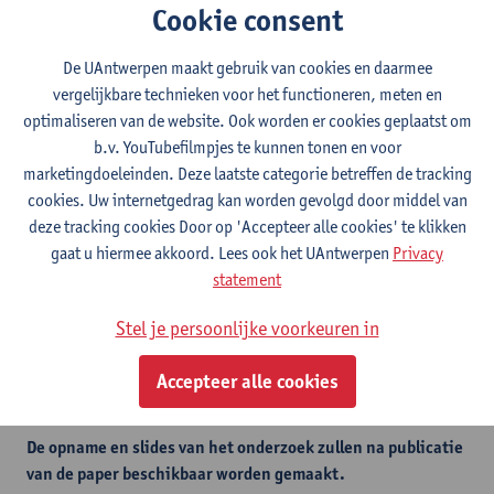
Gezien het grote internationale bereik van de vorige lezing
Cookie consent
boden we deze lezing in een hybride vorm aan. Tijdens de lezing
werd de verlenging van de Dennie Lockefeer Leerstoel officieel
De UAntwerpen maakt gebruik van cookies en daarmee
aangekondigd. De derde lezing 'Multimodale Supply Chain
vergelijkbare technieken voor het functioneren, meten en
Capacity Issues' bouwde verder op de succesvolle lezing 'Supply
optimaliseren van de website. Ook worden er cookies geplaatst om
Chain reality' waarin D&D vanuit drie perspectieven werd
b.v. YouTubefilmpjes te kunnen tonen en voor
toegelicht: douane, recht en financiën. De huidige lezing ficuste
marketingdoeleinden. Deze laatste categorie betreffen de tracking
op het juridisch-economische perspectief. Naast het onderzoek
cookies. Uw internetgedrag kan worden gevolgd door middel van
werden tijdens het industriepanel bredere kwesties in verband
deze tracking cookies Door op 'Accepteer alle cookies' te klikken
met intermodaliteit bediscussieerd.
gaat u hiermee akkoord. Lees ook het UAntwerpen
Privacy
statement
We waren verheugd 70 mensen live in de F. de Tassiszaal en 78
mensen uit 27 landen in de cloud te mogen verwelkomen. Het
Stel je persoonlijke voorkeuren in
industriepanel, dat bestond uit vier partners van de Leerstoel
Dennie Lockefeer (DP World Antwerp, b.v. FR. Hellebosch,
Accepteer alle cookies
Cofano, en Umicore), zorgde voor een levendige discussie rond
D&D en intermodaliteit. Bedankt voor jullie aanwezigheid!
De opname en slides van het onderzoek zullen na publicatie
van de paper beschikbaar worden gemaakt.