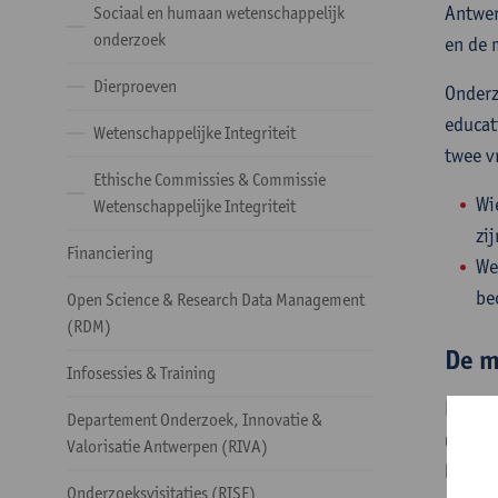
Antwer
Sociaal en humaan wetenschappelijk
onderzoek
en de 
Dierproeven
Onderz
educat
Wetenschappelijke Integriteit
twee v
Ethische Commissies & Commissie
Wi
Wetenschappelijke Integriteit
zi
Financiering
We
be
Open Science & Research Data Management
(RDM)
De m
Infosessies & Training
De
men
Departement Onderzoek, Innovatie &
uit dr
Valorisatie Antwerpen (RIVA)
kan wo
Onderzoeksvisitaties (RISE)