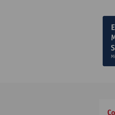
E
M
S
M
Co