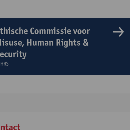
thische Commissie voor
isuse, Human Rights &
ecurity
iHRS
ntact