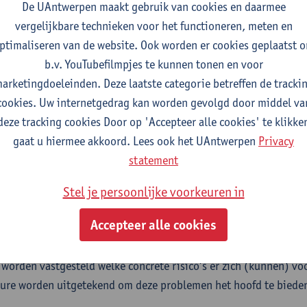
t worden opgenomen met het meldpunt mensenrechten van het
De UAntwerpen maakt gebruik van cookies en daarmee
tie & Valorisatie Antwerpen (RIVA) voor meer informatie.
vergelijkbare technieken voor het functioneren, meten en
ptimaliseren van de website. Ook worden er cookies geplaatst 
rste stap dienen alle onderzoekers en medewerkers bewust en kri
b.v. YouTubefilmpjes te kunnen tonen en voor
en van een project, een onderzoek of een collaboratie met één 
arketingdoeleinden. Deze laatste categorie betreffen de tracki
 de academische wereld waarvan men een vermoeden heeft dat ze
cookies. Uw internetgedrag kan worden gevolgd door middel va
nrechtenschendingen.
deze tracking cookies Door op 'Accepteer alle cookies' te klikke
ierbij gebruik van het
knipperlichtendiagram
in de mensenrecht
gaat u hiermee akkoord. Lees ook het UAntwerpen
Privacy
ing naar mogelijke overtredingen van de mensenrechten in sa
statement
n de hand van deze screening en het knipperlichtdiagram een m
Stel je persoonlijke voorkeuren in
teld of als er twijfel blijft na het uitvoering van een online zo
Accepteer alle cookies
ldpunt Mensenrechten
van het Departement Onderzoek, Innovat
 voor het uitvoeren van een grondigere en diepgaandere scoping 
 worden vastgesteld welke concrete risico’s er zich (kunnen) v
ure worden uitgetekend om deze problemen het hoofd te biede