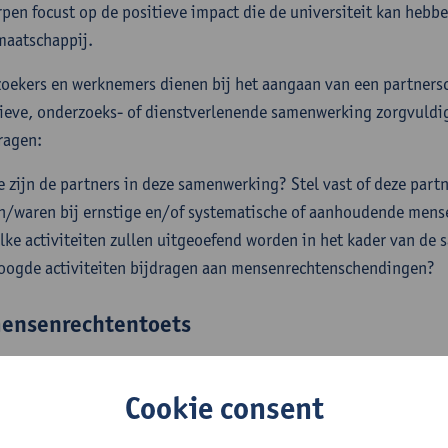
pen focust op de positieve impact die de universiteit kan hebb
maatschappij.
oekers en werknemers dienen bij het aangaan van een partnersc
ieve, onderzoeks- of dienstverlenende samenwerking zorgvuldig
ragen:
e zijn de partners in deze samenwerking? Stel vast of deze partn
jn/waren bij ernstige en/of systematische of aanhoudende men
lke activiteiten zullen uitgeoefend worden in het kader van d
oogde activiteiten bijdragen aan mensenrechtenschendingen?
ensenrechtentoets
senrechtentoets
zoals opgesteld door de Vlaamse Interuniversi
ie fasen: een screening, een scoping en een opvolging. De eerste
Cookie consent
rden uitgevoerd door onderzoekers en medewerkers van de univer