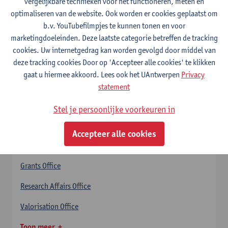
vergelijkbare technieken voor het functioneren, meten en
optimaliseren van de website. Ook worden er cookies geplaatst om
Open Science & Research Data Management
b.v. YouTubefilmpjes te kunnen tonen en voor
(RDM)
marketingdoeleinden. Deze laatste categorie betreffen de tracking
cookies. Uw internetgedrag kan worden gevolgd door middel van
deze tracking cookies Door op 'Accepteer alle cookies' te klikken
Infosessies & Training
gaat u hiermee akkoord. Lees ook het UAntwerpen
Privacy
statement
Stel je persoonlijke voorkeuren in
Departement Onderzoek, Innovatie &
Valorisatie Antwerpen (RIVA)
Accepteer alle cookies
Antwerp Doctoral School
Grants Office
Research Affairs Office
Valorisation Office
Toon meer