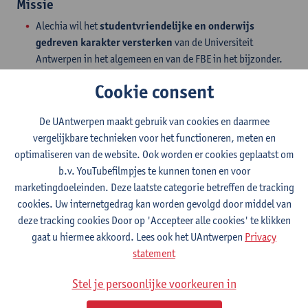
Missie
Alechia wil het
studentvriendelijke en onderwijs
gedreven karakter versterken
van de Universiteit
Antwerpen in het algemeen en van de FBE in het bijzonder.
Op die manier wil zij bijdragen tot de uitstraling in de
Cookie consent
buitenwereld en tot de verdere groei van de Universiteit
Antwerpen.
De UAntwerpen maakt gebruik van cookies en daarmee
Ook wil zij de
solidariteit en de vriendschapsbanden
vergelijkbare technieken voor het functioneren, meten en
bevorderen
onder haar leden door informatie te verspreiden
optimaliseren van de website. Ook worden er cookies geplaatst om
en allerlei bijeenkomsten te organiseren. Zo hoopt Alechia
b.v. YouTubefilmpjes te kunnen tonen en voor
de samenwerking versterken tussen de faculteit en de
marketingdoeleinden. Deze laatste categorie betreffen de tracking
universiteit enerzijds, en haar leden anderzijds.
cookies. Uw internetgedrag kan worden gevolgd door middel van
deze tracking cookies Door op 'Accepteer alle cookies' te klikken
gaat u hiermee akkoord. Lees ook het UAntwerpen
Privacy
Word lid van de Alechia community
statement
en de ontdek vele voordelen.
Stel je persoonlijke voorkeuren in