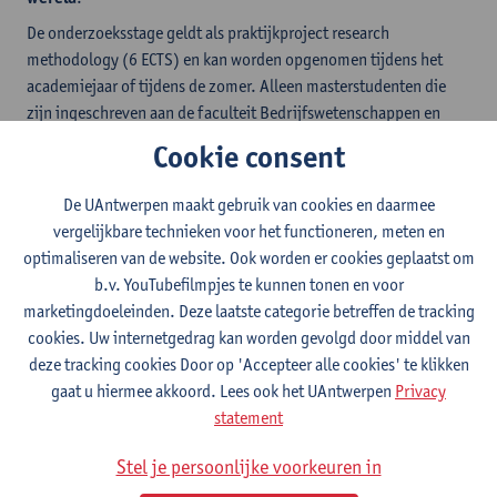
De onderzoeksstage geldt als praktijkproject research
methodology (6 ECTS) en kan worden opgenomen tijdens het
academiejaar of tijdens de zomer. Alleen masterstudenten die
zijn ingeschreven aan de faculteit Bedrijfswetenschappen en
Economie komen in aanmerking.
Cookie consent
De UAntwerpen maakt gebruik van cookies en daarmee
Oscar deed een onderzoeksstage tijdens zijn
vergelijkbare technieken voor het functioneren, meten en
master in Economic Policy
optimaliseren van de website. Ook worden er cookies geplaatst om
b.v. YouTubefilmpjes te kunnen tonen en voor
marketingdoeleinden. Deze laatste categorie betreffen de tracking
cookies. Uw internetgedrag kan worden gevolgd door middel van
deze tracking cookies Door op 'Accepteer alle cookies' te klikken
gaat u hiermee akkoord. Lees ook het UAntwerpen
Privacy
statement
Stel je persoonlijke voorkeuren in