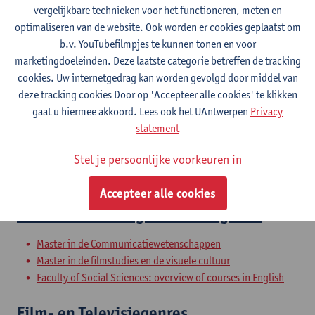
vergelijkbare technieken voor het functioneren, meten en
optimaliseren van de website. Ook worden er cookies geplaatst om
Bachelorproef: Leeronderzoek
b.v. YouTubefilmpjes te kunnen tonen en voor
marketingdoeleinden. Deze laatste categorie betreffen de tracking
communicatiewetenschappen I
cookies. Uw internetgedrag kan worden gevolgd door middel van
deze tracking cookies Door op 'Accepteer alle cookies' te klikken
Bachelor in de communicatiewetenschappen
gaat u hiermee akkoord. Lees ook het UAntwerpen
Privacy
Bachelorproef: Leeronderzoek
statement
communicatiewetenschappen II
Stel je persoonlijke voorkeuren in
Bachelor in de communicatiewetenschappen
Accepteer alle cookies
Television and Digital Convergence
Master in de Communicatiewetenschappen
Master in de filmstudies en de visuele cultuur
Faculty of Social Sciences: overview of courses in English
Film- en Televisiegenres