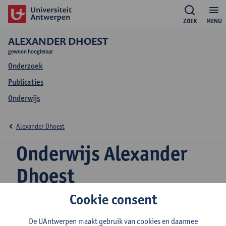
ZOEK
MENU
ALEXANDER DHOEST
gewoon hoogleraar
Onderzoek
Publicaties
Onderwijs
Alexander Dhoest
Onderwijs Alexander
Dhoest
Cookie consent
De UAntwerpen maakt gebruik van cookies en daarmee
2026-2027
2025-2026
2024-2025