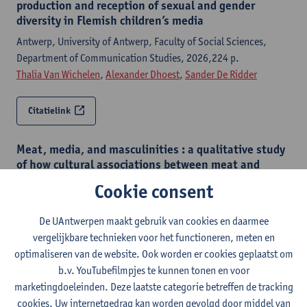
production and reception of sexual and gender
diversity in Flemish children’s media
Antwerp, University of Antwerp, Faculty of Social Sciences,
Department of Communication Studies, 2026,224 p.
Thalia Van Wichelen
,
Alexander Dhoest
,
Sander De Ridder
Citatielink
Meat, media, and masculinities : a qualitative study
of how cultural associations between meat and
masculinity are reflected in men's identities, media,
Cookie consent
and interpretations
Antwerp, Universiteit Antwerpen & Universiteit Gent, 2026,225
De UAntwerpen maakt gebruik van cookies en daarmee
p.
vergelijkbare technieken voor het functioneren, meten en
Elina Vrijsen
,
Charlotte De Backer
,
Alexander Dhoest
, Sofie Van
optimaliseren van de website. Ook worden er cookies geplaatst om
Bauwel
b.v. YouTubefilmpjes te kunnen tonen en voor
marketingdoeleinden. Deze laatste categorie betreffen de tracking
Citatielink
cookies. Uw internetgedrag kan worden gevolgd door middel van