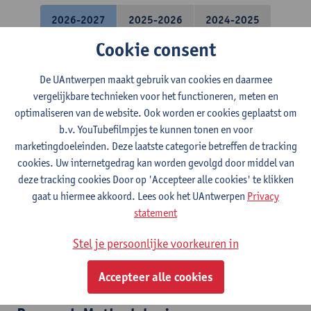
2026-2027
2025-2026
2024-2025
Cookie consent
Fiscaal recht
De UAntwerpen maakt gebruik van cookies en daarmee
vergelijkbare technieken voor het functioneren, meten en
Bachelor in de rechten
optimaliseren van de website. Ook worden er cookies geplaatst om
Schakelprogramma rechten
b.v. YouTubefilmpjes te kunnen tonen en voor
Meesterproef - Onderzoeksvoorstel en
marketingdoeleinden. Deze laatste categorie betreffen de tracking
cookies. Uw internetgedrag kan worden gevolgd door middel van
introductie tot stage
deze tracking cookies Door op 'Accepteer alle cookies' te klikken
gaat u hiermee akkoord. Lees ook het UAntwerpen
Privacy
Master in de rechten
statement
Academic Writing and Oral
Stel je persoonlijke voorkeuren in
Communication Skills
Accepteer alle cookies
Master of Law