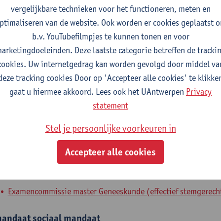
vergelijkbare technieken voor het functioneren, meten en
fdeling
ptimaliseren van de website. Ook worden er cookies geplaatst 
b.v. YouTubefilmpjes te kunnen tonen en voor
Antwerps Chirurgisch Training, Anatomie en Onderzoekscent
arketingdoeleinden. Deze laatste categorie betreffen de tracki
cookies. Uw internetgedrag kan worden gevolgd door middel va
tatuut & functies
deze tracking cookies Door op 'Accepteer alle cookies' te klikke
gaat u hiermee akkoord. Lees ook het UAntwerpen
Privacy
elfstandig academisch pers.
statement
hoofddocent
Stel je persoonlijke voorkeuren in
nterne mandaten
Accepteer alle cookies
xpertenorgaan
expertenmandaat
Examencommissie master Geneeskunde (effectief stemgerecht
andaat
sociaal mandaat