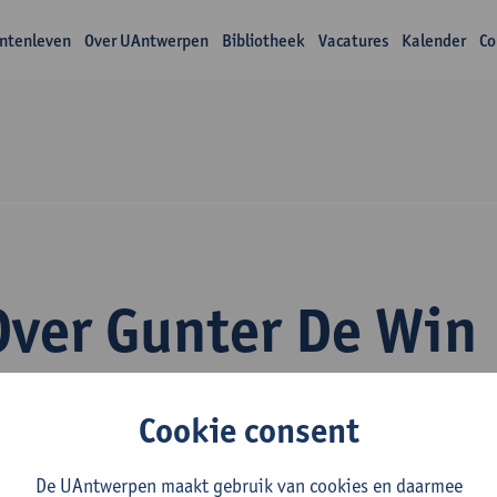
ntenleven
Over UAntwerpen
Bibliotheek
Vacatures
Kalender
Co
Over Gunter De Win
Cookie consent
De UAntwerpen maakt gebruik van cookies en daarmee