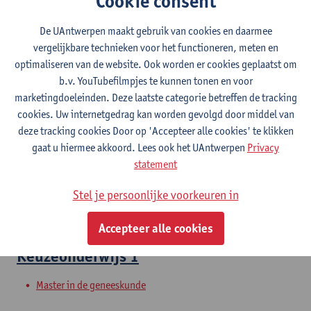
Cookie consent
De UAntwerpen maakt gebruik van cookies en daarmee
Wetenschappelijke vorming 2
vergelijkbare technieken voor het functioneren, meten en
optimaliseren van de website. Ook worden er cookies geplaatst om
Bachelor in de geneeskunde
b.v. YouTubefilmpjes te kunnen tonen en voor
marketingdoeleinden. Deze laatste categorie betreffen de tracking
Abdomen 1 partim urogenitaal stelsel
cookies. Uw internetgedrag kan worden gevolgd door middel van
en gynaecologie
deze tracking cookies Door op 'Accepteer alle cookies' te klikken
gaat u hiermee akkoord. Lees ook het UAntwerpen
Privacy
Bachelor in de geneeskunde
statement
Kind en ontwikkeling 1
Stel je persoonlijke voorkeuren in
Bachelor in de geneeskunde
Accepteer alle cookies
Keuzeonderwijs 1
Master in de geneeskunde