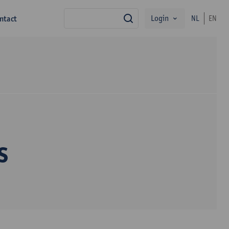
Login
ntact
NL
EN
zoek
s