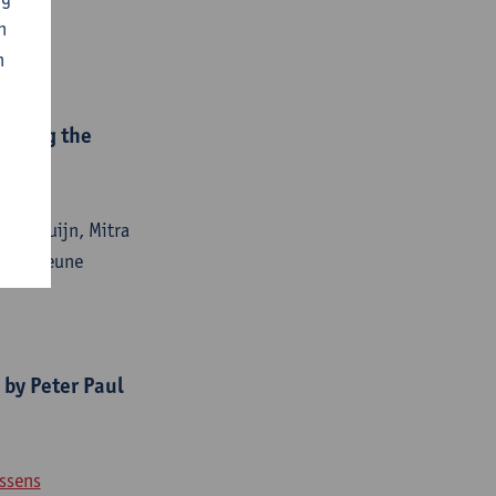
n
n
essing the
r Van Duijn, Mitra
trien Keune
 by Peter Paul
ssens