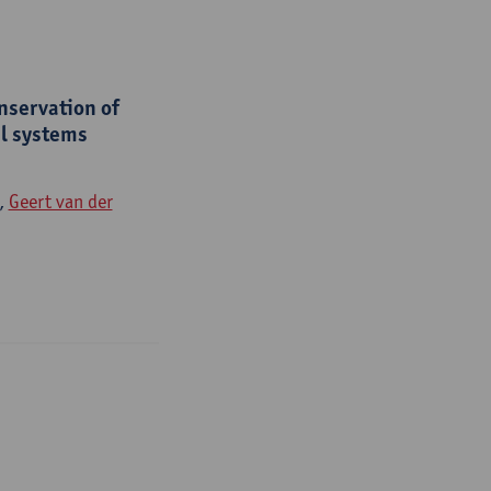
onservation of
el systems
,
Geert van der