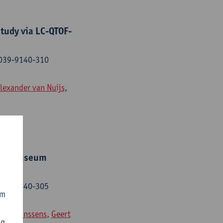
tudy via LC-QTOF-
 0039-9140-310
lexander van Nuijs
,
lk in museum
 0039-9140-305
om
oen Janssens
,
Geert
ng