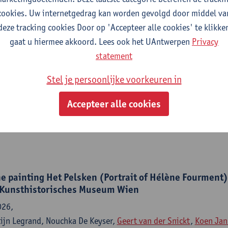
cookies. Uw internetgedrag kan worden gevolgd door middel va
deze tracking cookies Door op 'Accepteer alle cookies' te klikke
gaat u hiermee akkoord. Lees ook het UAntwerpen
Privacy
statement
(1990) on Rembrandt's The Night Watch (1642) : reass
tion through a multimodal analytical approach
Stel je persoonlijke voorkeuren in
e - ISSN 3059-3220-14:1 (2026) p. 1-13
Accepteer alle cookies
 Gestels
, Annelies Van Loon,
Ermanno Avranovich Clerici
, Esthe
 Vanmeert,
Steven De Meyer
, Victor Gonzalez,
Koen Janssens
, Ka
e painting Het Pelsken (Portrait of Hélène Fourment)
 Kunsthistorisches Museum Wien
026,
tijn Legrand, Nouchka De Keyser,
Geert van der Snickt
,
Koen Jan