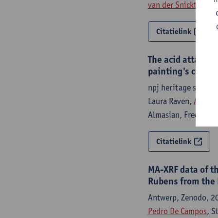
van der Snickt
Citatielink
The acid attack 
painting's condi
npj heritage scienc
Laura Raven,
Arthur
Almasian, Frederik
Citatielink
MA-XRF data of th
Rubens from the
Antwerp, Zenodo, 2
Pedro De Campos
, S