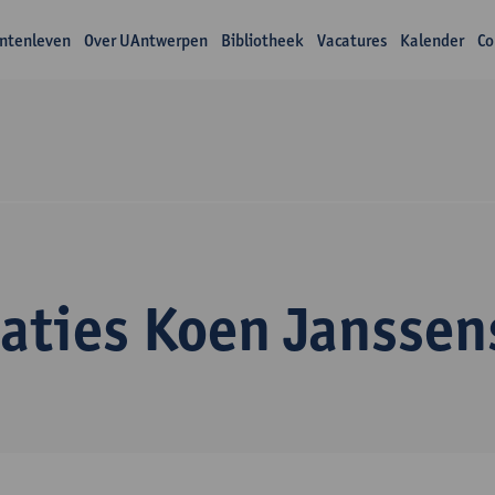
ntenleven
Over UAntwerpen
Bibliotheek
Vacatures
Kalender
Co
caties Koen Janssen