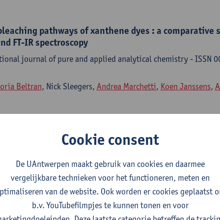
bleaching pathways of xanthene dyes : a comparative s
nd FT-IR spectroscopy
ational journal of pure and applied analytical chemistry - ISSN
toria Beltran
, Nick Sleegers,
Andrea Marchetti
,
Koen Janssens
,
A
Cookie consent
 the identification and classification of weighted si
De UAntwerpen maakt gebruik van cookies en daarmee
 portable X-ray fluorescence spectroscopy (PXRF)
vergelijkbare technieken voor het functioneren, meten en
ational journal of pure and applied analytical chemistry - ISSN
ptimaliseren van de website. Ook worden er cookies geplaatst 
b.v. YouTubefilmpjes te kunnen tonen en voor
a Vettorazzo
, Jenny Moreels, Yvan Darcis,
Natalia Ortega Saez
,
K
arketingdoeleinden. Deze laatste categorie betreffen de tracki