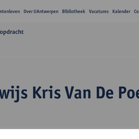
ntenleven
Over UAntwerpen
Bibliotheek
Vacatures
Kalender
Co
 opdracht
ijs Kris Van De Po