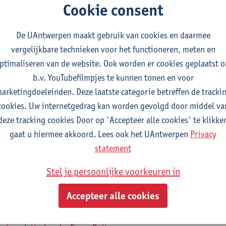
Cookie consent
De UAntwerpen maakt gebruik van cookies en daarmee
2026-2027
2025-2026
2024-2025
vergelijkbare technieken voor het functioneren, meten en
ptimaliseren van de website. Ook worden er cookies geplaatst 
taalkunde
b.v. YouTubefilmpjes te kunnen tonen en voor
arketingdoeleinden. Deze laatste categorie betreffen de tracki
aal- en letterkunde: Nederlands-TFL
cookies. Uw internetgedrag kan worden gevolgd door middel va
aal- en letterkunde: Nederlands-Frans
deze tracking cookies Door op 'Accepteer alle cookies' te klikke
aal- en letterkunde: Nederlands-Engels
gaat u hiermee akkoord. Lees ook het UAntwerpen
Privacy
aal- en letterkunde: Nederlands-Duits
statement
aal- en letterkunde: Nederlands-Spaans
Stel je persoonlijke voorkeuren in
aal- en letterkunde: Engels-Duits
aal- en letterkunde: Engels-Spaans
Accepteer alle cookies
aal- en letterkunde: Engels-TFL
aal- en letterkunde: Frans-Engels