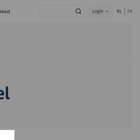
Login
ntact
NL
EN
zoek
el