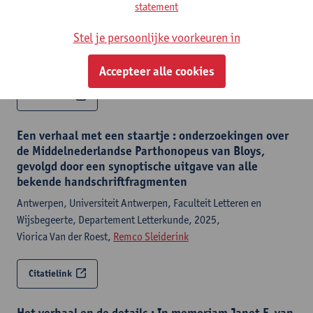
statement
Moriaen
Stel je persoonlijke voorkeuren in
De literaire canon
Remco Sleiderink
Accepteer alle cookies
Citatielink
Een verhaal met een staartje : onderzoekingen over
de Middelnederlandse Parthonopeus van Bloys,
gevolgd door een synoptische uitgave van alle
bekende handschriftfragmenten
Antwerpen, Universiteit Antwerpen, Faculteit Letteren en
Wijsbegeerte, Departement Letterkunde, 2025,
Viorica Van der Roest,
Remco Sleiderink
Citatielink