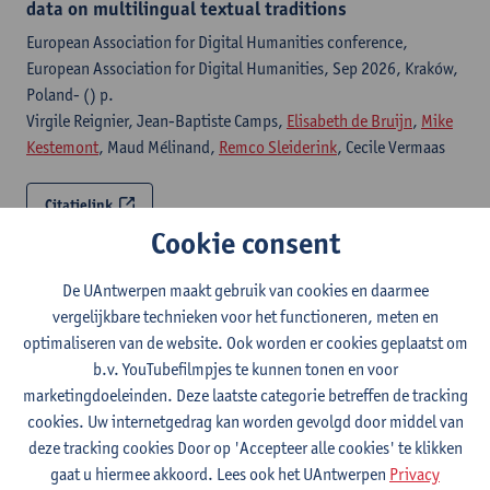
data on multilingual textual traditions
European Association for Digital Humanities conference,
European Association for Digital Humanities, Sep 2026, Kraków,
Poland- () p.
Virgile Reignier, Jean-Baptiste Camps,
Elisabeth de Bruijn
,
Mike
Kestemont
, Maud Mélinand,
Remco Sleiderink
, Cecile Vermaas
Citatielink
Cookie consent
Saved in translation? Diversity shared in French and
Dutch medieval literature
De UAntwerpen maakt gebruik van cookies en daarmee
vergelijkbare technieken voor het functioneren, meten en
Evolutionary human sciences - ISSN 2513-843X-8 (2026) p. 1-
optimaliseren van de website. Ook worden er cookies geplaatst om
25
b.v. YouTubefilmpjes te kunnen tonen en voor
Mike Kestemont
, Folgert Karsdorp, Jean-Baptiste Camps,
Remco
marketingdoeleinden. Deze laatste categorie betreffen de tracking
Sleiderink
, Anne Chao
cookies. Uw internetgedrag kan worden gevolgd door middel van
deze tracking cookies Door op 'Accepteer alle cookies' te klikken
Citatielink
gaat u hiermee akkoord. Lees ook het UAntwerpen
Privacy