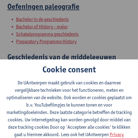
Oefeningen paleografie
Bachelor in de geschiedenis
Bachelor of History - major
Schakelprogramma geschiedenis
Preparatory Programme History
Geschiedenis van de middeleeuwen
Cookie consent
Bachelor in de geschiedenis
Bachelor of History - major
De UAntwerpen maakt gebruik van cookies en daarmee
Bachelor in de wijsbegeerte - major
vergelijkbare technieken voor het functioneren, meten en
Micro-credential: Inleiding tot de geschiedenis
optimaliseren van de website. Ook worden er cookies geplaatst om
MC: inl premoderne geschied
b.v. YouTubefilmpjes te kunnen tonen en voor
marketingdoeleinden. Deze laatste categorie betreffen de tracking
Ecologische geschiedenis
cookies. Uw internetgedrag kan worden gevolgd door middel van
deze tracking cookies Door op 'Accepteer alle cookies' te klikken
Bachelor in de geschiedenis
gaat u hiermee akkoord. Lees ook het UAntwerpen
Privacy
Bachelor of History - major