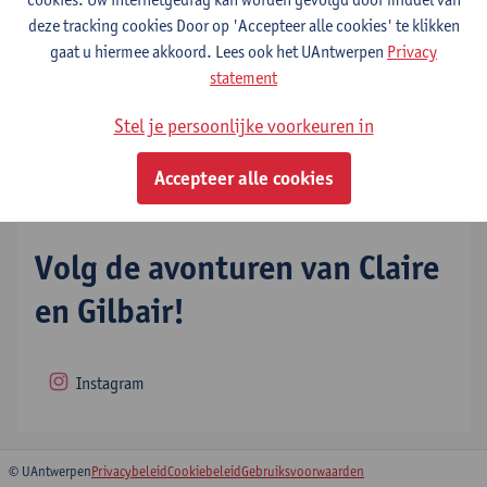
deze tracking cookies Door op 'Accepteer alle cookies' te klikken
gaat u hiermee akkoord. Lees ook het UAntwerpen
Privacy
Contact
statement
Vragen of meer informatie?
Stel je persoonlijke voorkeuren in
Toon e-mailadres
Accepteer alle cookies
Volg de avonturen van Claire
en Gilbair!
Instagram
© UAntwerpen
Privacybeleid
Cookiebeleid
Gebruiksvoorwaarden