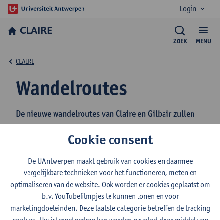
Login
CLAIRE
ZOEK
MENU
CLAIRE
Wandelroutes
De nieuwe wandelroutes van Claire en Gilbair zullen
binnenkort hier verschijnen.
Cookie consent
De UAntwerpen maakt gebruik van cookies en daarmee
In 2021 wandelden Claire &
vergelijkbare technieken voor het functioneren, meten en
optimaliseren van de website. Ook worden er cookies geplaatst om
Gilbair in totaal al 3.680,50
b.v. YouTubefilmpjes te kunnen tonen en voor
km op 568 wandelingen!
marketingdoeleinden. Deze laatste categorie betreffen de tracking
cookies. Uw internetgedrag kan worden gevolgd door middel van