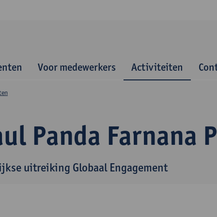
enten
Voor medewerkers
Activiteiten
Con
ten
ul Panda Farnana P
lijkse uitreiking Globaal Engagement