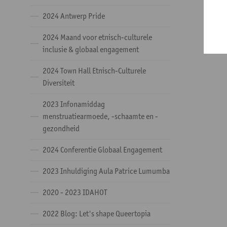
2024 Antwerp Pride
2024 Maand voor etnisch-culturele
inclusie & globaal engagement
2024 Town Hall Etnisch-Culturele
Diversiteit
2023 Infonamiddag
menstruatiearmoede, -schaamte en -
gezondheid
2024 Conferentie Globaal Engagement
2023 Inhuldiging Aula Patrice Lumumba
2020 - 2023 IDAHOT
2022 Blog: Let's shape Queertopia