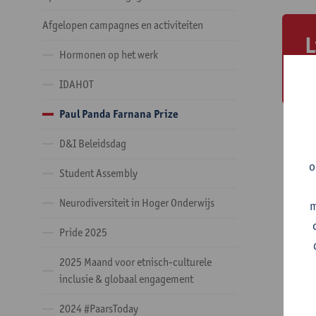
Afgelopen campagnes en activiteiten
L
Hormonen op het werk
F
IDAHOT
Paul Panda Farnana Prize
D&I Beleidsdag
o
Student Assembly
Neurodiversiteit in Hoger Onderwijs
m
Pride 2025
2025 Maand voor etnisch-culturele
inclusie & globaal engagement
2024 #PaarsToday