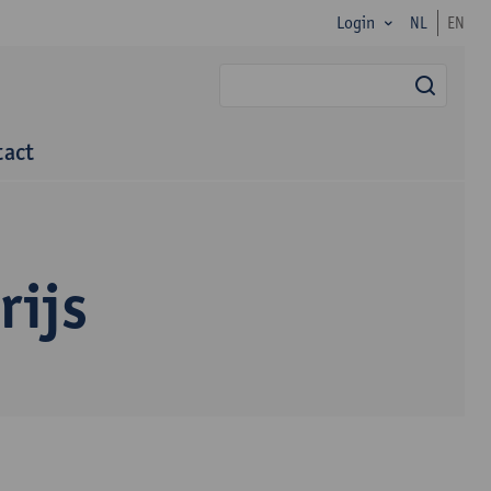
Login
NL
EN
zoek
tact
rijs