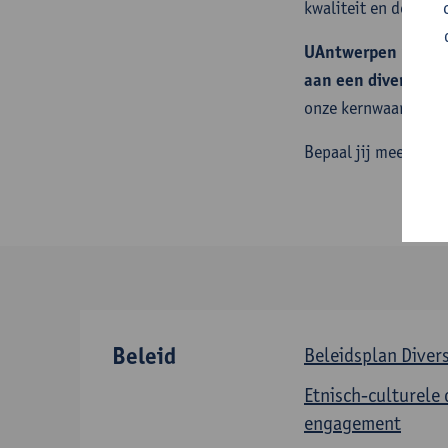
kwaliteit en democr
UAntwerpen nodigt
aan een diverse en 
onze kernwaarde dive
Bepaal jij mee de t
Beleid
Beleidsplan Divers
Etnisch-culturele 
engagement