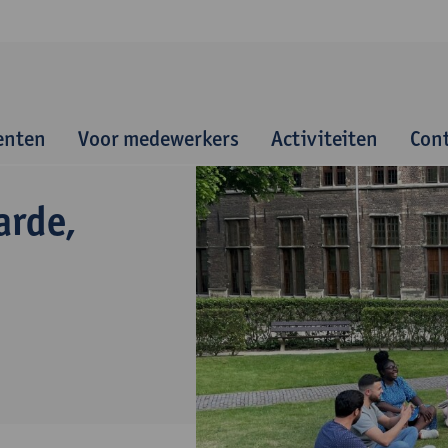
enten
Voor medewerkers
Activiteiten
Con
arde,