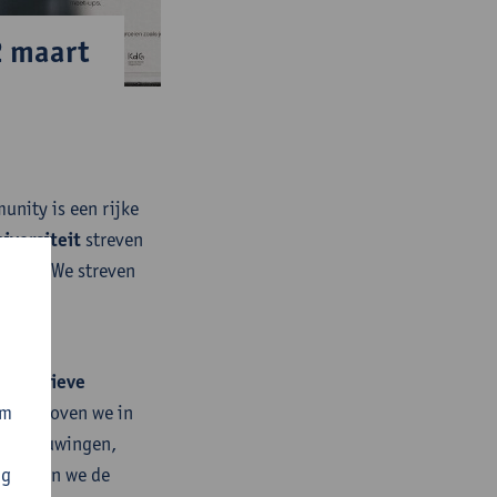
2 maart
unity is een rijke
iversiteit
streven
oneel. We streven
le
inclusieve
teit geloven we in
om
beschouwingen,
erhogen we de
ng