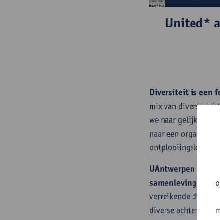
United* 
Diversiteit is een f
mix van diverse ach
we naar gelijkwaard
naar een
organisatie
ontplooiingskansen 
UAntwerpen draagt 
samenleving gefun
o
verreikende dialoog
diverse achtergrond
m