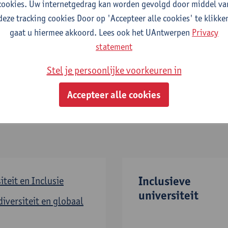
atisering van ons onderzoek, onderwijs en dienstverlening.
cookies. Uw internetgedrag kan worden gevolgd door middel va
deze tracking cookies Door op 'Accepteer alle cookies' te klikke
 iedereen uit om deel te nemen aan onze inspanningen en
gaat u hiermee akkoord. Lees ook het UAntwerpen
Privacy
inclusieve universiteit.
Op deze website leer je meer over hoe 
statement
rsiteit en inclusie in de praktijk omzetten.
Stel je persoonlijke voorkeuren in
oekomst?
Accepteer alle cookies
Inclusieve
iteit en Inclusie
universiteit
diversiteit en globaal