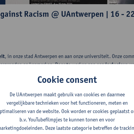
against Racism @ UAntwerpen | 16 - 2
eit
, in onze stad Antwerpen en aan onze universiteit. Onze comm
tergronden en kenmerken. Door te werken aan een
inclusieve un
ige kansen voor onze toekomstige en huidige studenten en pers
Cookie consent
 waar iedereen zich thuis voelt en waarbinnen iedereen maxima
krijgt.
De UAntwerpen maakt gebruik van cookies en daarmee
bij aan een duurzame wereld en aan een democratische en 
vergelijkbare technieken voor het functioneren, meten en
deerd op de mensenrechten.
Als actief pluralistische universi
ptimaliseren van de website. Ook worden er cookies geplaatst 
 door het samenbrengen van verschillende opvattingen, levens
b.v. YouTubefilmpjes te kunnen tonen en voor
en en kenmerken. Door in te zetten op
diversiteit en inclusie
v
arketingdoeleinden. Deze laatste categorie betreffen de tracki