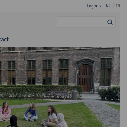
Login
NL
EN
zoek
tact