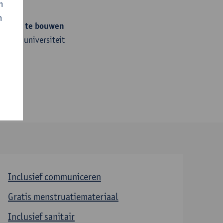
n
n
 samen te bouwen
we als universiteit
Inclusief communiceren
Gratis menstruatiemateriaal
Inclusief sanitair