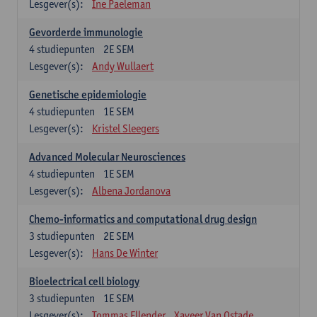
Lesgever(s):
Ine Paeleman
Gevorderde immunologie
4
studiepunten
2E SEM
Lesgever(s):
Andy Wullaert
Genetische epidemiologie
4
studiepunten
1E SEM
Lesgever(s):
Kristel Sleegers
Advanced Molecular Neurosciences
4
studiepunten
1E SEM
Lesgever(s):
Albena Jordanova
Chemo-informatics and computational drug design
3
studiepunten
2E SEM
Lesgever(s):
Hans De Winter
Bioelectrical cell biology
3
studiepunten
1E SEM
Lesgever(s):
Tommas Ellender
Xaveer Van Ostade