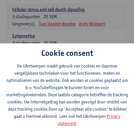
Cellular stress and cell death signaling
3
studiepunten
2E SEM
Lesgever(s):
Tom Vanden Berghe
Andy Wullaert
Epigenetica
3
studiepunten
2E SEM
Lesgever(s):
Wim Vanden Berghe
Cookie consent
Data mining
De UAntwerpen maakt gebruik van cookies en daarmee
3
studiepunten
2E SEM
vergelijkbare technieken voor het functioneren, meten en
Lesgever(s):
Erik Fransen
Kris Laukens
optimaliseren van de website. Ook worden er cookies geplaatst om
b.v. YouTubefilmpjes te kunnen tonen en voor
Laboratory Animal Science (core module)
marketingdoeleinden. Deze laatste categorie betreffen de tracking
6
studiepunten
2E SEM
cookies. Uw internetgedrag kan worden gevolgd door middel van
Lesgever(s):
Chris Van Ginneken
Debby Van Dam
deze tracking cookies Door op 'Accepteer alle cookies' te klikken
Bio-ethics
gaat u hiermee akkoord. Lees ook het UAntwerpen
Privacy
3
studiepunten
2E SEM
statement
Lesgever(s):
Kristien Hens
Patrick Rüdelsheim