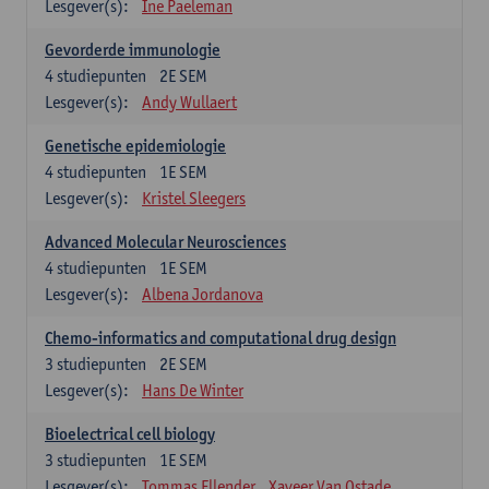
Lesgever(s):
Ine Paeleman
Gevorderde immunologie
4
studiepunten
2E SEM
Lesgever(s):
Andy Wullaert
Genetische epidemiologie
4
studiepunten
1E SEM
Lesgever(s):
Kristel Sleegers
Advanced Molecular Neurosciences
4
studiepunten
1E SEM
Lesgever(s):
Albena Jordanova
Chemo-informatics and computational drug design
3
studiepunten
2E SEM
Lesgever(s):
Hans De Winter
Bioelectrical cell biology
3
studiepunten
1E SEM
Lesgever(s):
Tommas Ellender
Xaveer Van Ostade