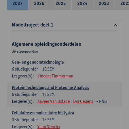
2027
2026
2025
2024
2023
202
Modeltraject deel 1
Algemene opleidingsonderdelen
39 studiepunten
Gen- en genoomtechnologie
6
studiepunten
1E SEM
Lesgever(s):
Vincent Timmerman
Protein Technology and Proteome Analysis
6
studiepunten
1E SEM
Lesgever(s):
Xaveer Van Ostade
Eva Geuens
- NNB
Cellulaire en moleculaire biofysica
3
studiepunten
1E SEM
Lesgever(s):
Yann Sterckx