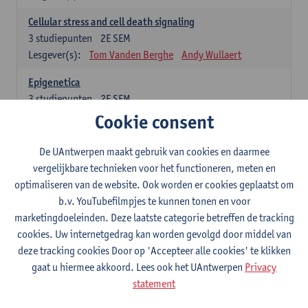
Cellular stress and cell death signaling
3
studiepunten
2E SEM
Lesgever(s):
Tom Vanden Berghe
Andy Wullaert
Epigenetica
3
studiepunten
2E SEM
Lesgever(s):
Wim Vanden Berghe
Cookie consent
Data mining
De UAntwerpen maakt gebruik van cookies en daarmee
3
studiepunten
2E SEM
vergelijkbare technieken voor het functioneren, meten en
Lesgever(s):
Erik Fransen
Kris Laukens
optimaliseren van de website. Ook worden er cookies geplaatst om
b.v. YouTubefilmpjes te kunnen tonen en voor
Laboratory Animal Science (core module)
marketingdoeleinden. Deze laatste categorie betreffen de tracking
6
studiepunten
2E SEM
cookies. Uw internetgedrag kan worden gevolgd door middel van
Lesgever(s):
Chris Van Ginneken
Debby Van Dam
deze tracking cookies Door op 'Accepteer alle cookies' te klikken
Bio-ethics
gaat u hiermee akkoord. Lees ook het UAntwerpen
Privacy
3
studiepunten
2E SEM
statement
Lesgever(s):
Kristien Hens
Patrick Rüdelsheim