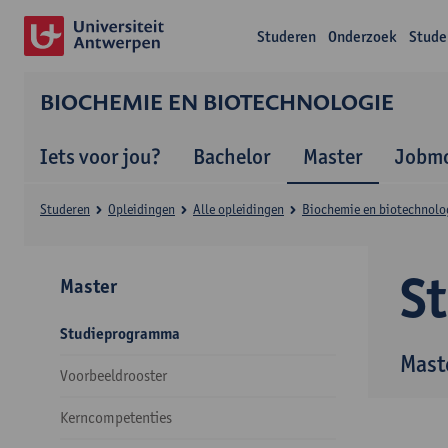
Studeren
Onderzoek
Stude
BIOCHEMIE EN BIOTECHNOLOGIE
Iets voor jou?
Bachelor
Master
Jobmo
Studeren
Opleidingen
Alle opleidingen
Biochemie en biotechnolo
S
Master
Studieprogramma
Mast
Voorbeeldrooster
Kerncompetenties