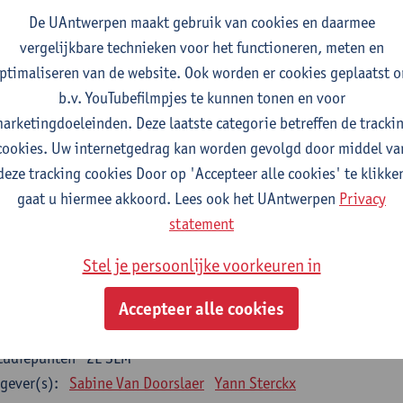
De UAntwerpen maakt gebruik van cookies en daarmee
gever(s):
Wim Vanden Berghe
vergelijkbare technieken voor het functioneren, meten en
ta mining
ptimaliseren van de website. Ook worden er cookies geplaatst 
tudiepunten
2E SEM
b.v. YouTubefilmpjes te kunnen tonen en voor
gever(s):
Erik Fransen
Kris Laukens
arketingdoeleinden. Deze laatste categorie betreffen de tracki
cookies. Uw internetgedrag kan worden gevolgd door middel va
oratory Animal Science (core module)
deze tracking cookies Door op 'Accepteer alle cookies' te klikke
tudiepunten
2E SEM
gaat u hiermee akkoord. Lees ook het UAntwerpen
Privacy
gever(s):
Chris Van Ginneken
Debby Van Dam
statement
-ethics
Stel je persoonlijke voorkeuren in
tudiepunten
2E SEM
gever(s):
Kristien Hens
Patrick Rüdelsheim
Accepteer alle cookies
egrative structural biology
tudiepunten
2E SEM
gever(s):
Sabine Van Doorslaer
Yann Sterckx