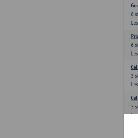
Ge
6
s
Les
Pro
6
s
Les
Cel
3
s
Les
Cel
3
s
Les
Epi
3
s