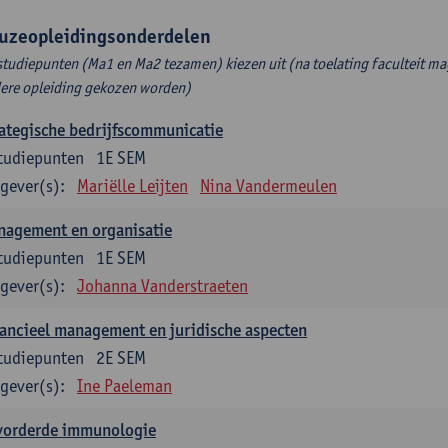
uzeopleidingsonderdelen
studiepunten (Ma1 en Ma2 tezamen) kiezen uit (na toelating faculteit ma
ere opleiding gekozen worden)
ategische bedrijfscommunicatie
tudiepunten
1E SEM
gever(s):
Mariëlle Leijten
Nina Vandermeulen
nagement en organisatie
tudiepunten
1E SEM
gever(s):
Johanna Vanderstraeten
ancieel management en juridische aspecten
tudiepunten
2E SEM
gever(s):
Ine Paeleman
vorderde immunologie