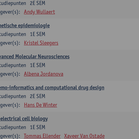
tudiepunten
2E SEM
gever(s):
Andy Wullaert
etische epidemiologie
tudiepunten
1E SEM
gever(s):
Kristel Sleegers
vanced Molecular Neurosciences
tudiepunten
1E SEM
gever(s):
Albena Jordanova
mo-informatics and computational drug design
tudiepunten
2E SEM
gever(s):
Hans De Winter
electrical cell biology
tudiepunten
1E SEM
gever(s):
Tommas Ellender
Xaveer Van Ostade