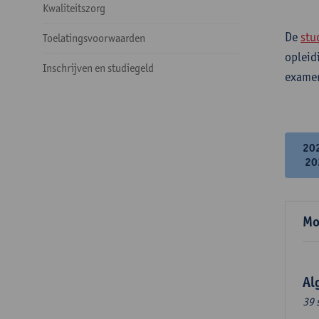
Kwaliteitszorg
De
stu
Toelatingsvoorwaarden
opleid
Inschrijven en studiegeld
examen
20
20
Mo
Al
39 