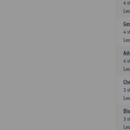
4
s
Les
Gen
4
s
Les
Ad
4
s
Les
Che
3
s
Les
Bio
3
s
Les