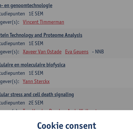
n- en genoomtechnologie
tudiepunten
1E SEM
gever(s):
Vincent Timmerman
tein Technology and Proteome Analysis
tudiepunten
1E SEM
gever(s):
Xaveer Van Ostade
Eva Geuens
- NNB
lulaire en moleculaire biofysica
tudiepunten
1E SEM
gever(s):
Yann Sterckx
lular stress and cell death signaling
tudiepunten
2E SEM
gever(s):
Tom Vanden Berghe
Andy Wullaert
Cookie consent
genetica
tudiepunten
2E SEM