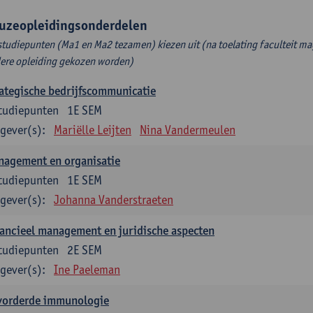
uzeopleidingsonderdelen
studiepunten (Ma1 en Ma2 tezamen) kiezen uit (na toelating faculteit ma
ere opleiding gekozen worden)
ategische bedrijfscommunicatie
tudiepunten
1E SEM
gever(s):
Mariëlle Leijten
Nina Vandermeulen
nagement en organisatie
tudiepunten
1E SEM
gever(s):
Johanna Vanderstraeten
ancieel management en juridische aspecten
tudiepunten
2E SEM
gever(s):
Ine Paeleman
vorderde immunologie