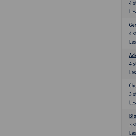
4
s
Les
Gen
4
s
Les
Ad
4
s
Les
Che
3
s
Les
Bio
3
s
Les