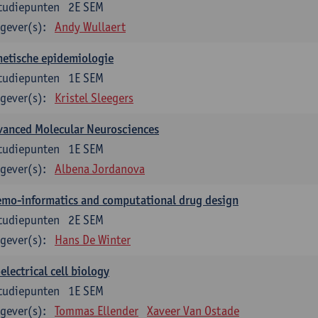
tudiepunten
2E SEM
gever(s):
Andy Wullaert
etische epidemiologie
tudiepunten
1E SEM
gever(s):
Kristel Sleegers
vanced Molecular Neurosciences
tudiepunten
1E SEM
gever(s):
Albena Jordanova
mo-informatics and computational drug design
tudiepunten
2E SEM
gever(s):
Hans De Winter
electrical cell biology
tudiepunten
1E SEM
gever(s):
Tommas Ellender
Xaveer Van Ostade