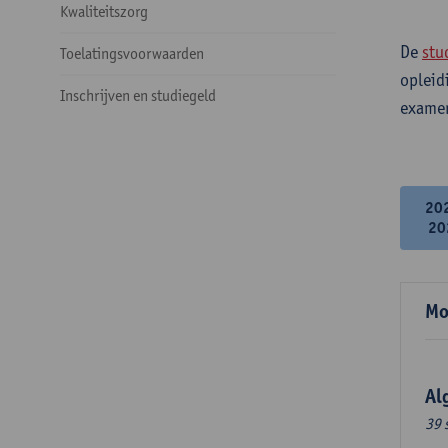
Kwaliteitszorg
De
stu
Toelatingsvoorwaarden
opleid
Inschrijven en studiegeld
examen
20
20
Mo
Al
39 