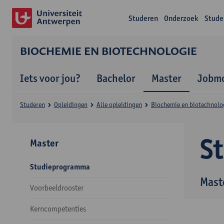
Studeren
Onderzoek
Stude
BIOCHEMIE EN BIOTECHNOLOGIE
Iets voor jou?
Bachelor
Master
Jobmo
Studeren
Opleidingen
Alle opleidingen
Biochemie en biotechnolo
S
Master
Studieprogramma
Mast
Voorbeeldrooster
Kerncompetenties