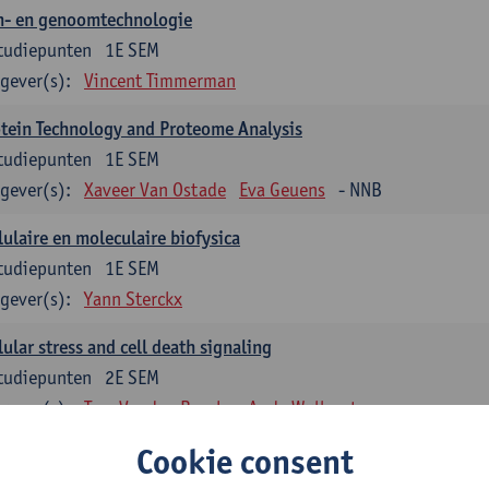
n- en genoomtechnologie
tudiepunten
1E SEM
gever(s):
Vincent Timmerman
tein Technology and Proteome Analysis
tudiepunten
1E SEM
gever(s):
Xaveer Van Ostade
Eva Geuens
- NNB
lulaire en moleculaire biofysica
tudiepunten
1E SEM
gever(s):
Yann Sterckx
lular stress and cell death signaling
tudiepunten
2E SEM
gever(s):
Tom Vanden Berghe
Andy Wullaert
Cookie consent
genetica
tudiepunten
2E SEM