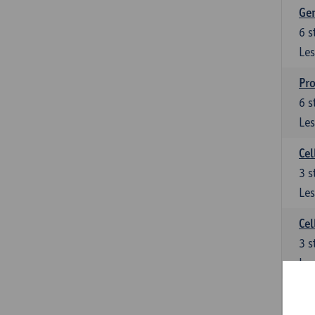
Ge
6
s
Les
Pro
6
s
Les
Cel
3
s
Les
Cel
3
s
Les
Epi
3
s