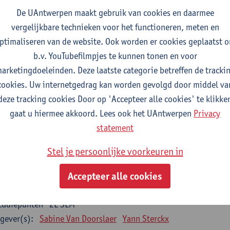
De UAntwerpen maakt gebruik van cookies en daarmee
gever(s):
Wim Vanden Berghe
vergelijkbare technieken voor het functioneren, meten en
ta mining
ptimaliseren van de website. Ook worden er cookies geplaatst 
tudiepunten
2E SEM
b.v. YouTubefilmpjes te kunnen tonen en voor
gever(s):
Erik Fransen
Kris Laukens
arketingdoeleinden. Deze laatste categorie betreffen de tracki
cookies. Uw internetgedrag kan worden gevolgd door middel va
oratory Animal Science (core module)
deze tracking cookies Door op 'Accepteer alle cookies' te klikke
tudiepunten
2E SEM
gaat u hiermee akkoord. Lees ook het UAntwerpen
Privacy
gever(s):
Chris Van Ginneken
Debby Van Dam
statement
-ethics
Stel je persoonlijke voorkeuren in
tudiepunten
2E SEM
gever(s):
Kristien Hens
Patrick Rüdelsheim
Accepteer alle cookies
egrative structural biology
tudiepunten
2E SEM
gever(s):
Sabine Van Doorslaer
Yann Sterckx