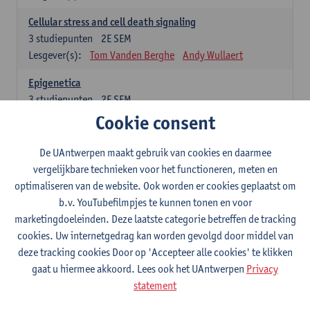
Cellular stress and cell death signaling
3
studiepunten
2E SEM
Lesgever(s):
Tom Vanden Berghe
Andy Wullaert
Epigenetica
3
studiepunten
2E SEM
Lesgever(s):
Wim Vanden Berghe
Cookie consent
Data mining
De UAntwerpen maakt gebruik van cookies en daarmee
3
studiepunten
2E SEM
vergelijkbare technieken voor het functioneren, meten en
Lesgever(s):
Erik Fransen
Kris Laukens
optimaliseren van de website. Ook worden er cookies geplaatst om
b.v. YouTubefilmpjes te kunnen tonen en voor
Laboratory Animal Science (core module)
marketingdoeleinden. Deze laatste categorie betreffen de tracking
6
studiepunten
2E SEM
cookies. Uw internetgedrag kan worden gevolgd door middel van
Lesgever(s):
Chris Van Ginneken
Debby Van Dam
deze tracking cookies Door op 'Accepteer alle cookies' te klikken
Bio-ethics
gaat u hiermee akkoord. Lees ook het UAntwerpen
Privacy
3
studiepunten
2E SEM
statement
Lesgever(s):
Kristien Hens
Patrick Rüdelsheim