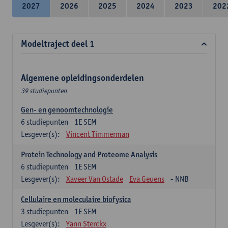
2027
2026
2025
2024
2023
202
Modeltraject deel 1
Algemene opleidingsonderdelen
39 studiepunten
Gen- en genoomtechnologie
6
studiepunten
1E SEM
Lesgever(s):
Vincent Timmerman
Protein Technology and Proteome Analysis
6
studiepunten
1E SEM
Lesgever(s):
Xaveer Van Ostade
Eva Geuens
- NNB
Cellulaire en moleculaire biofysica
3
studiepunten
1E SEM
Lesgever(s):
Yann Sterckx