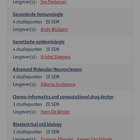
Lesgever(s):
Ine Paeleman
Gevorderde immunologie
4
studiepunten
2E SEM
Lesgever(s):
Andy Wullaert
Genetische epidemiologie
4
studiepunten
1E SEM
Lesgever(s):
Kristel Sleegers
Advanced Molecular Neurosciences
4
studiepunten
1E SEM
Lesgever(s):
Albena Jordanova
Chemo-informatics and computational drug design
3
studiepunten
2E SEM
Lesgever(s):
Hans De Winter
Bioelectrical cell biology
3
studiepunten
1E SEM
Lesgever(s):
Tommas Ellender
Xaveer Van Ostade