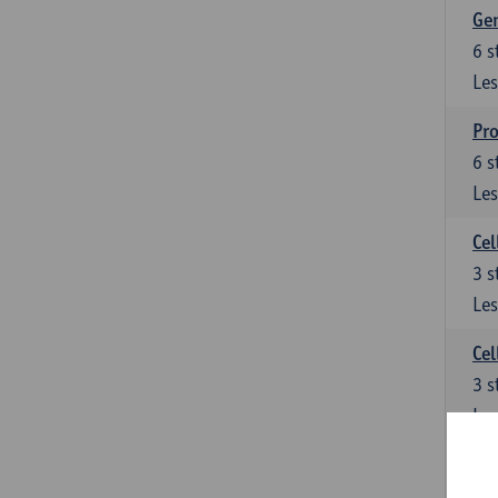
Ge
6
s
Les
Pro
6
s
Les
Cel
3
s
Les
Cel
3
s
Les
Epi
3
s