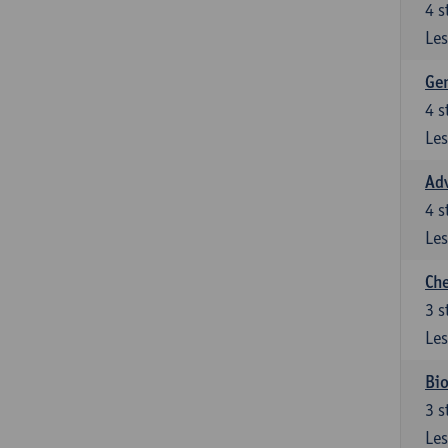
4
s
Les
Gen
4
s
Les
Ad
4
s
Les
Che
3
s
Les
Bio
3
s
Les