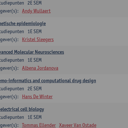
tudiepunten
2E SEM
gever(s):
Andy Wullaert
etische epidemiologie
tudiepunten
1E SEM
gever(s):
Kristel Sleegers
vanced Molecular Neurosciences
tudiepunten
1E SEM
gever(s):
Albena Jordanova
mo-informatics and computational drug design
tudiepunten
2E SEM
gever(s):
Hans De Winter
electrical cell biology
tudiepunten
1E SEM
gever(s):
Tommas Ellender
Xaveer Van Ostade