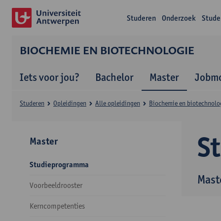
Studeren
Onderzoek
Stude
BIOCHEMIE EN BIOTECHNOLOGIE
Iets voor jou?
Bachelor
Master
Jobmo
Studeren
Opleidingen
Alle opleidingen
Biochemie en biotechnolo
S
Master
Studieprogramma
Mast
Voorbeeldrooster
Kerncompetenties