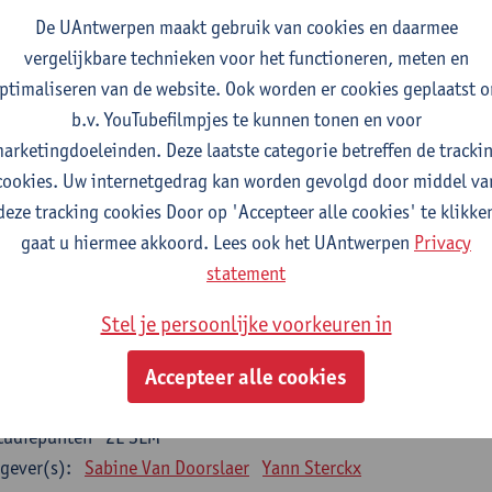
De UAntwerpen maakt gebruik van cookies en daarmee
gever(s):
Wim Vanden Berghe
vergelijkbare technieken voor het functioneren, meten en
ta mining
ptimaliseren van de website. Ook worden er cookies geplaatst 
tudiepunten
2E SEM
b.v. YouTubefilmpjes te kunnen tonen en voor
gever(s):
Erik Fransen
Kris Laukens
arketingdoeleinden. Deze laatste categorie betreffen de tracki
cookies. Uw internetgedrag kan worden gevolgd door middel va
oratory Animal Science (core module)
deze tracking cookies Door op 'Accepteer alle cookies' te klikke
tudiepunten
2E SEM
gaat u hiermee akkoord. Lees ook het UAntwerpen
Privacy
gever(s):
Chris Van Ginneken
Debby Van Dam
statement
-ethics
Stel je persoonlijke voorkeuren in
tudiepunten
2E SEM
gever(s):
Kristien Hens
Patrick Rüdelsheim
Accepteer alle cookies
egrative structural biology
tudiepunten
2E SEM
gever(s):
Sabine Van Doorslaer
Yann Sterckx