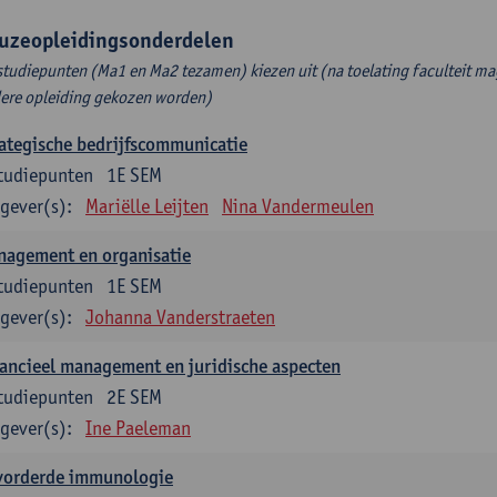
uzeopleidingsonderdelen
studiepunten (Ma1 en Ma2 tezamen) kiezen uit (na toelating faculteit ma
ere opleiding gekozen worden)
ategische bedrijfscommunicatie
tudiepunten
1E SEM
gever(s):
Mariëlle Leijten
Nina Vandermeulen
nagement en organisatie
tudiepunten
1E SEM
gever(s):
Johanna Vanderstraeten
ancieel management en juridische aspecten
tudiepunten
2E SEM
gever(s):
Ine Paeleman
vorderde immunologie