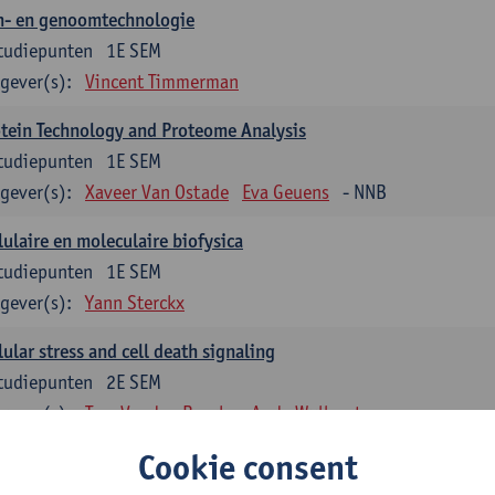
n- en genoomtechnologie
tudiepunten
1E SEM
gever(s):
Vincent Timmerman
tein Technology and Proteome Analysis
tudiepunten
1E SEM
gever(s):
Xaveer Van Ostade
Eva Geuens
- NNB
lulaire en moleculaire biofysica
tudiepunten
1E SEM
gever(s):
Yann Sterckx
lular stress and cell death signaling
tudiepunten
2E SEM
gever(s):
Tom Vanden Berghe
Andy Wullaert
Cookie consent
genetica
tudiepunten
2E SEM