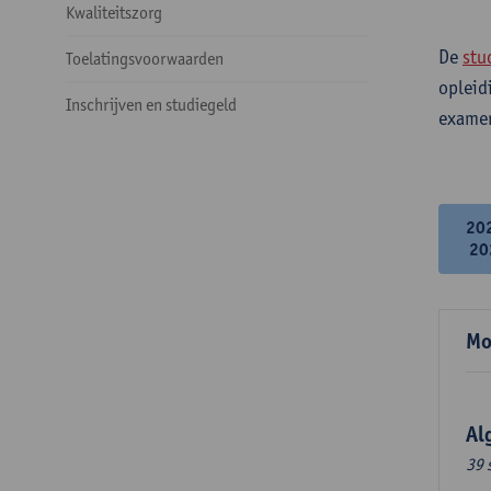
Kwaliteitszorg
De
stu
Toelatingsvoorwaarden
opleid
Inschrijven en studiegeld
examen
20
20
Mo
Al
39 